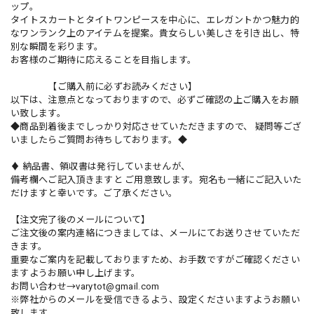
ップ。
タイトスカートとタイトワンピースを中心に、エレガントかつ魅力的
なワンランク上のアイテムを提案。貴女らしい美しさを引き出し、特
別な瞬間を彩ります。
お客様のご期待に応えることを目指します。
【ご購入前に必ずお読みください】
以下は、注意点となっておりますので、必ずご確認の上ご購入をお願
い致します。
◆商品到着後までしっかり対応させていただきますので、 疑問等ござ
いましたらご質問お待ちしております。◆
♦ 納品書、領収書は発行していませんが、
備考欄へご記入頂きますと ご用意致します。宛名も一緒にご記入いた
だけますと幸いです。ご了承ください。
【注文完了後のメールについて】
ご注文後の案内連絡につきましては、メールにてお送りさせていただ
きます。
重要なご案内を記載しておりますため、お手数ですがご確認ください
ますようお願い申し上げます。
お問い合わせ→
varytot@gmail.com
※弊社からのメールを受信できるよう、設定くださいますようお願い
致します。