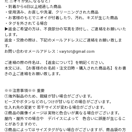
た.ニオイが気になるなど）
・到着から6日以上経過した商品
・使用済み、お直しや洗濯、クリーニングされた商品
・お客様のもとでニオイが付着したり、汚れ、キズが生じた商品
・タグを外されてる場合
▶︎返金ご希望の方は、不良部分の写真を添付し、ご連絡をお願いいた
します。
返金・交換の際は、下記のメールアドレスにご連絡をお願い致しま
す。
お問い合わせメールアドレス：
varytot@gmail.com
ご連絡の際の件名は、【返金について】を明記ください。
本文には、【お客様のお名前・注文日時・購入された商品名】をお書
きの上ご連絡をお願い致します。
※※注意事項※※ 重要
①海外製品のため、裁縫が甘い場合がございます。
ビーズやボタンなどのしつけが甘いなどの場合がございます。
仕入れ先の変更で 若干サイズが変わる場合がございます。
②商品の画像イメージは実物と色合いが異なる場合がございます。
屋内・屋外での場合や デバイスによって 色合いに誤差が生じるこ
とがありますので、
③商品によってはサイズタグがない場合がございますが、商品袋の方