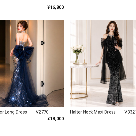
¥16,800
eer Long Dress V2770
Halter Neck Maxi Dress V332
¥18,000