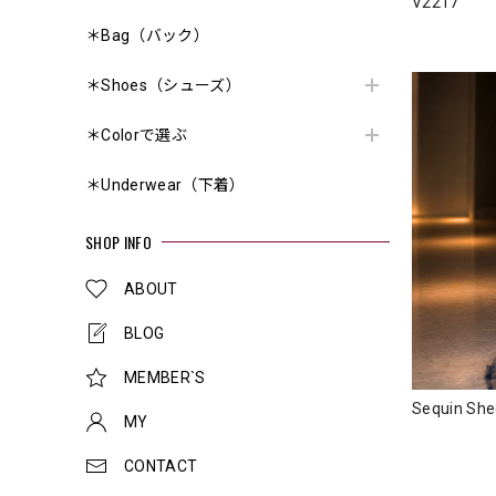
V2217
＊Bag（バック）
＊Shoes（シューズ）
＊Colorで選ぶ
＊Underwear（下着）
SHOP INFO
ABOUT
BLOG
MEMBER`S
Sequin Sh
MY
CONTACT