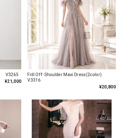
ss V3265
Frill Off-Shoulder Maxi Dress(2color)
V3316
¥21,000
¥20,800