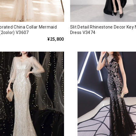
orated China Collar Mermaid
Slit Detail Rhinestone Decor Key
Long Dress(2color) V3607
Dress V3474
¥25,800