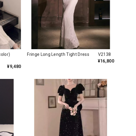
(2color)
Fringe Long Length Tight Dress V2138
¥16,800
¥9,480