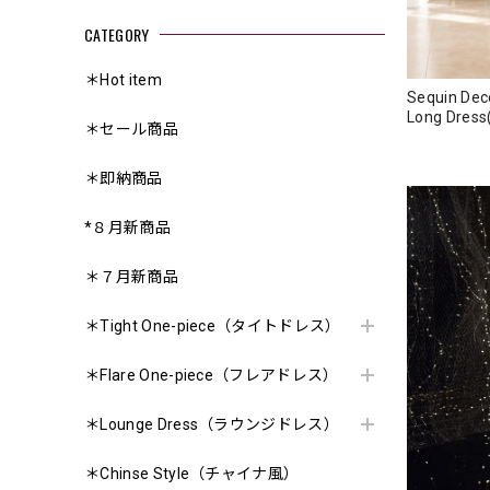
CATEGORY
＊Hot item
Sequin Dec
＊セール商品
＊即納商品
*８月新商品
＊７月新商品
＊Tight One-piece（タイトドレス）
＊Flare One-piece（フレアドレス）
＊Lounge Dress（ラウンジドレス）
＊Chinse Style（チャイナ風）