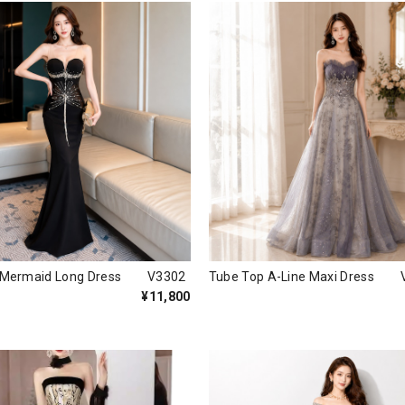
s Mermaid Long Dress V3302
Tube Top A-Line Maxi Dress 
¥11,800