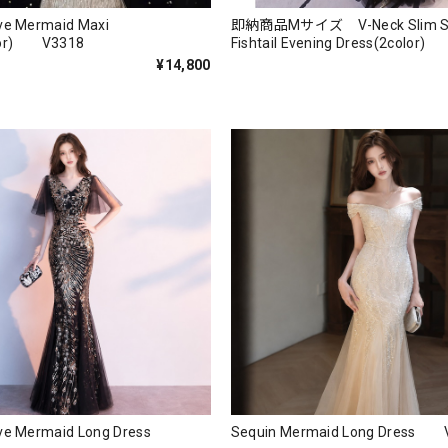
ve Mermaid Maxi
即納商品Mサイズ V-Neck Slim Se
lor) V3318
Fishtail Evening Dress(2color
¥14,800
eve Mermaid Long Dress
Sequin Mermaid Long Dress 