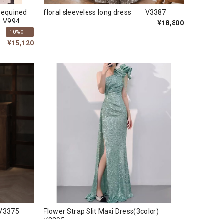
quined
floral sleeveless long dress V3387
) V994
¥18,800
10%OFF
¥15,120
V3375
Flower Strap Slit Maxi Dress(3color)