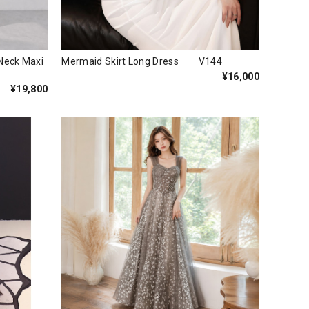
 Neck Maxi
Mermaid Skirt Long Dress V144
¥16,000
¥19,800