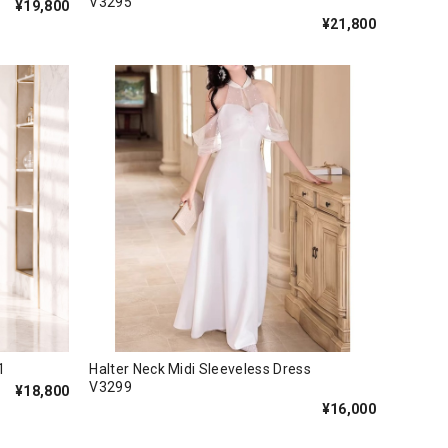
V3295
¥19,800
¥21,800
1
Halter Neck Midi Sleeveless Dress
V3299
¥18,800
¥16,000