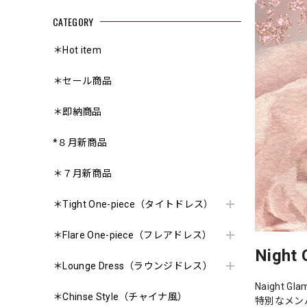
CATEGORY
＊Hot item
＊セール商品
＊即納商品
*８月新商品
＊７月新商品
＊Tight One-piece（タイトドレス）
＊Flare One-piece（フレアドレス）
Night 
＊Lounge Dress（ラウンジドレス）
Naight
＊Chinse Style（チャイナ風）
特別なメン