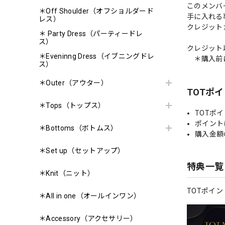
このメンバ
＊Off Shoulder（オフショルダード
手に入れる
レス）
クレジット
＊ Party Dress（パーティードレ
ス）
クレジット
＊Eveninng Dress（イブニングドレ
＊購入前に
ス）
＊Outer（アウター）
TOTポ
＊Tops（トップス）
TOTポ
ポイント
＊Bottoms（ボトムス）
購入金額
＊Set up（セットアップ）
特典一覧
＊Knit（ニット）
TOTポイ
＊All in one（オールインワン）
＊Accessory（アクセサリー）