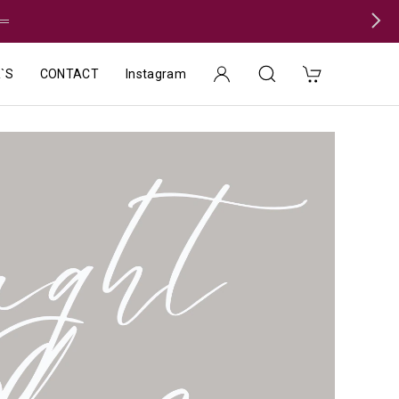
＝
`S
CONTACT
Instagram