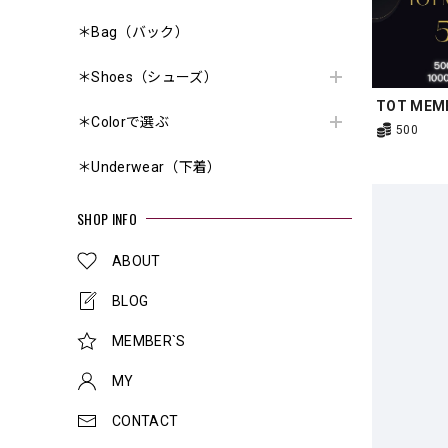
＊Bag（バック）
＊Shoes（シューズ）
TOT MEM
＊Colorで選ぶ
500
＊Underwear（下着）
SHOP INFO
ABOUT
BLOG
MEMBER`S
MY
CONTACT