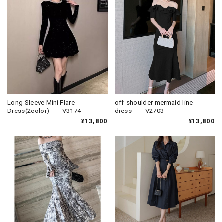
Long Sleeve Mini Flare
off-shoulder mermaid line
Dress(2color) V3174
dress V2703
¥13,800
¥13,800