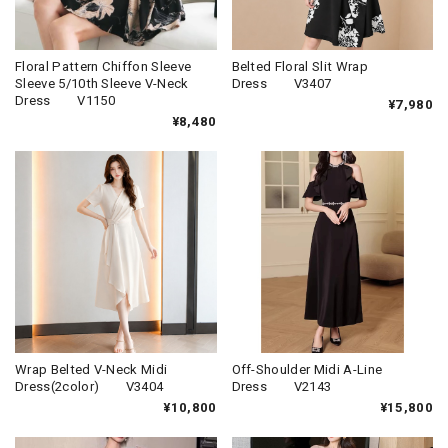
Floral Pattern Chiffon Sleeve
Belted Floral Slit Wrap
Sleeve 5/10th Sleeve V-Neck
Dress V3407
Dress V1150
¥7,980
¥8,480
Wrap Belted V-Neck Midi
Off-Shoulder Midi A-Line
Dress(2color) V3404
Dress V2143
¥10,800
¥15,800