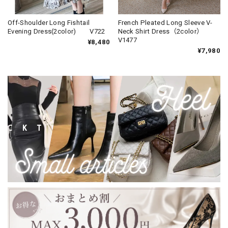
Off-Shoulder Long Fishtail
French Pleated Long Sleeve V-
Evening Dress(2color) V722
Neck Shirt Dress（2color）
V1477
¥8,480
¥7,980