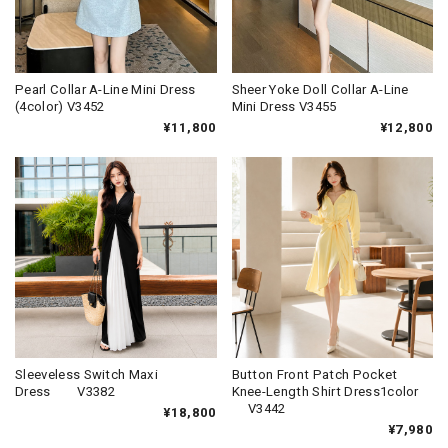
Pearl Collar A-Line Mini Dress
Sheer Yoke Doll Collar A-Line
(4color) V3452
Mini Dress V3455
¥11,800
¥12,800
Sleeveless Switch Maxi
Button Front Patch Pocket
Dress V3382
Knee-Length Shirt Dress1color
V3442
¥18,800
¥7,980