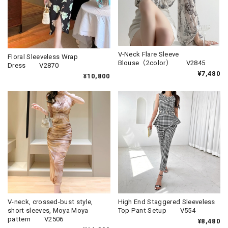
V-Neck Flare Sleeve
Floral Sleeveless Wrap
Blouse（2color） V2845
Dress V2870
¥7,480
¥10,800
V-neck, crossed-bust style,
High End Staggered Sleeveless
short sleeves, Moya Moya
Top Pant Setup V554
pattern V2506
¥8,480