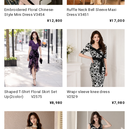
Embroidered Floral Chinese-
Ruffle Neck Bell Sleeve Maxi
Style Mini Dress V3454
Dress V3451
¥12,800
¥17,000
Shaped T-Shirt Floral Skirt Set
Wrapr sleeve knee dress
Up(2color) V2575
V2529
¥8,980
¥7,980