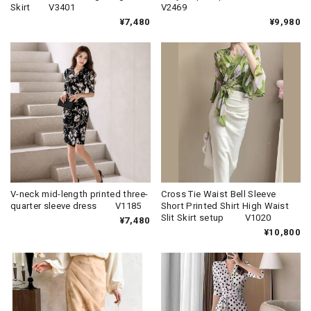
Skirt V3401
V2469
¥7,480
¥9,980
V-neck mid-length printed three-
Cross Tie Waist Bell Sleeve
quarter sleeve dress V1185
Short Printed Shirt High Waist
Slit Skirt setup V1020
¥7,480
¥10,800