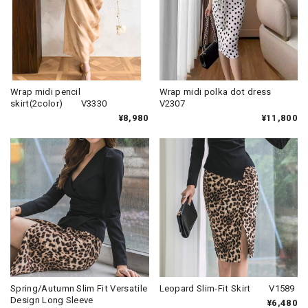
Wrap midi pencil
Wrap midi polka dot dress
skirt(2color) V3330
V2307
¥8,980
¥11,800
Spring/Autumn Slim Fit Versatile
Leopard Slim-Fit Skirt V1589
Design Long Sleeve
¥6,480