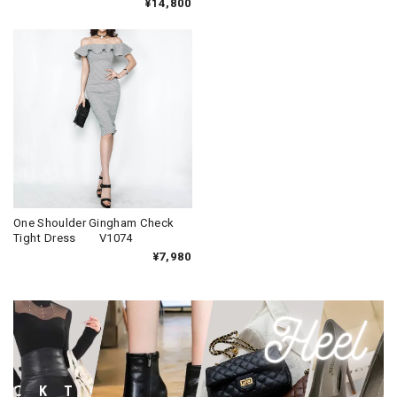
¥14,800
One Shoulder Gingham Check
Tight Dress V1074
¥7,980