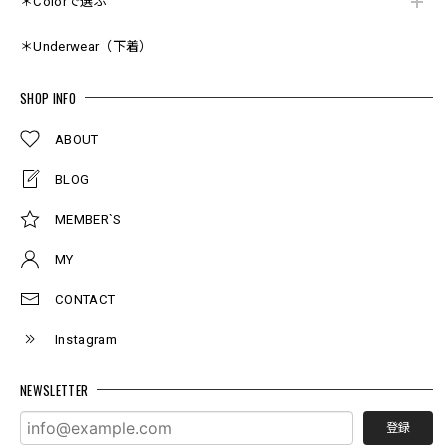
＊Colorで選ぶ
＊Underwear（下着）
SHOP INFO
ABOUT
BLOG
MEMBER`S
MY
CONTACT
Instagram
NEWSLETTER
登録