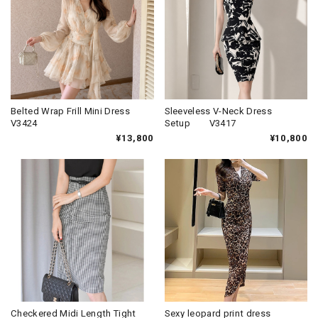
Belted Wrap Frill Mini Dress
Sleeveless V-Neck Dress
V3424
Setup V3417
¥13,800
¥10,800
Checkered Midi Length Tight
Sexy leopard print dress