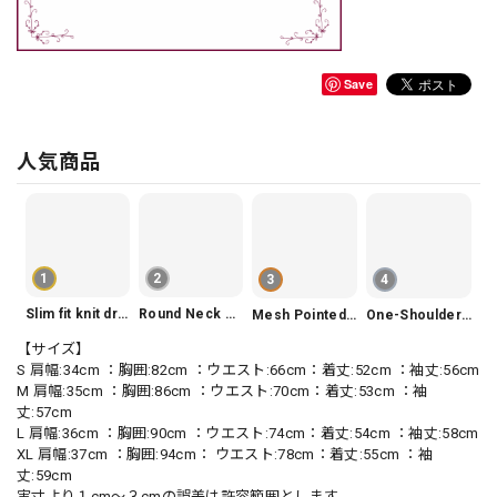
Save
人気商品
1
2
3
4
Slim fit knit dress(3color) V1330
Round Neck Tiered Sleeveless Dress V2290
Mesh Pointed Toe Pumps V165
One-Shoulder Slim-Fit Flattering Mermaid Skirt Dress V2295
【サイズ】
S 肩幅:34cm ：胸囲:82cm ：ウエスト:66cm：着丈:52cm ：袖丈:56cm
M 肩幅:35cm ：胸囲:86cm ：ウエスト:70cm：着丈:53cm ：袖
丈:57cm
L 肩幅:36cm ：胸囲:90cm ：ウエスト:74cm：着丈:54cm ：袖丈:58cm
XL 肩幅:37cm ：胸囲:94cm： ウエスト:78cm：着丈:55cm ：袖
丈:59cm
実寸より１cm〜３cmの誤差は許容範囲とします