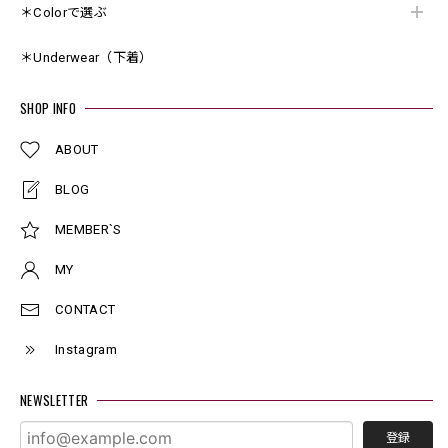
＊Colorで選ぶ
＊Underwear（下着）
SHOP INFO
ABOUT
BLOG
MEMBER`S
MY
CONTACT
Instagram
NEWSLETTER
登録