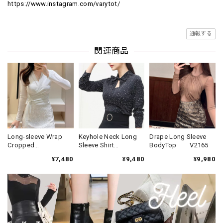
https://www.instagram.com/varytot/
通報する
関連商品
Long-sleeve Wrap
Keyhole Neck Long
Drape Long Sleeve
Cropped
Sleeve Shirt
BodyTop V2165
Top(2color)
Blouse V2140
¥7,480
¥9,480
¥9,980
V2315