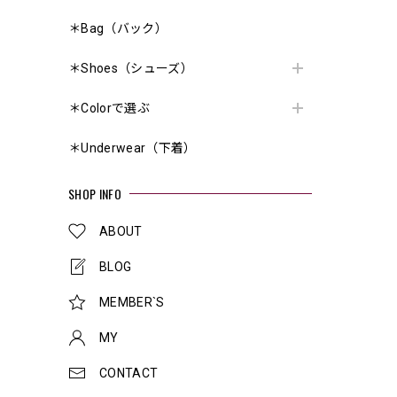
＊Bag（バック）
＊Shoes（シューズ）
＊Colorで選ぶ
＊Underwear（下着）
SHOP INFO
ABOUT
BLOG
MEMBER`S
MY
CONTACT