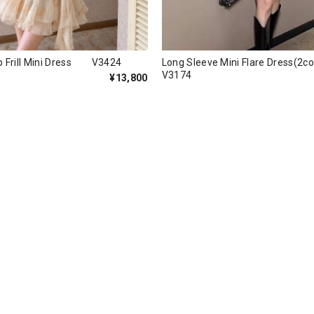
p Frill Mini Dress V3424
Long Sleeve Mini Flare Dress(
V3174
¥13,800