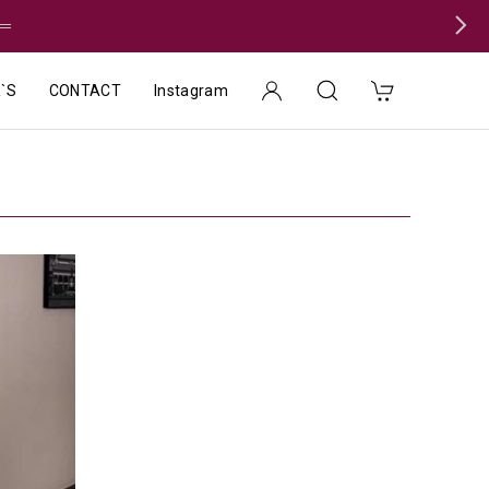
＝
`S
CONTACT
Instagram