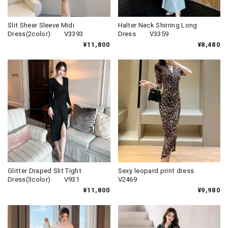
Slit Sheer Sleeve Midi
Halter Neck Shirring Long
Dress(2color) V3393
Dress V3359
¥11,800
¥8,480
Glitter Draped Slit Tight
Sexy leopard print dress
Dress(3color) V931
V2469
¥11,800
¥9,980