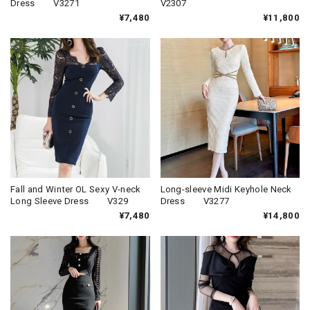
Dress V3271
V2307
¥7,480
¥11,800
Fall and Winter OL Sexy V-neck
Long-sleeve Midi Keyhole Neck
Long Sleeve Dress V329
Dress V3277
¥7,480
¥14,800