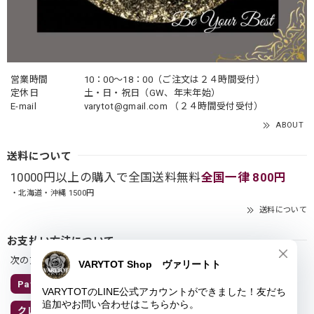
営業時間
10：00〜18：00（ご注文は２４時間受付）
定休日
土・日・祝日（GW、年末年始）
E-mail
varytot@gmail.com
（２４時間受付受付）
ABOUT
送料について
10000円以上の購入で全国送料無料
全国一律 800円
・北海道・沖縄 1500円
送料について
お支払い方法について
次の方法がご利用頂けます。
Pay ID 翌月あと払い
Pay ID 3回あと払い
クレジットカード
キャリア決済
Amazon Pay