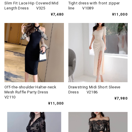
Slim Fit Lace Hip Covered Mid
Tight dress with front zipper
Length Dress V325
line V1089
¥7,480
¥11,000
Off-the-shoulder Halter-neck
Drawstring Midi Short Sleeve
Mesh Ruffle Party Dress
Dress V2186
V2110
¥7,980
¥11,000