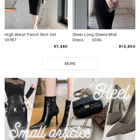
High Waist Pencil Skirt Set
Sheer Long Sleeve Midi
V2957
Dress V246
¥7,480
¥10,800
MORE