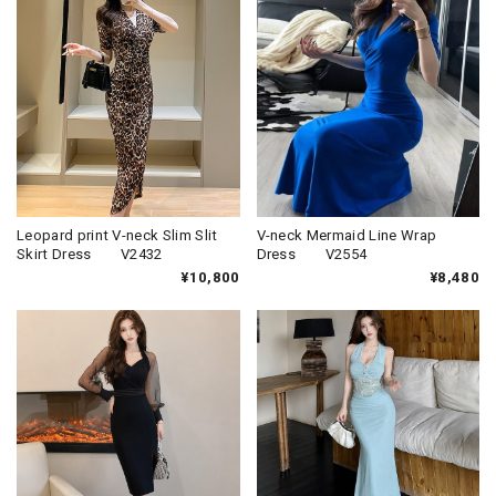
Leopard print V-neck Slim Slit
V-neck Mermaid Line Wrap
Skirt Dress V2432
Dress V2554
¥10,800
¥8,480