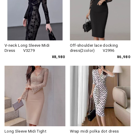
V-neck Long Sleeve Midi
Off-shoulder lace docking
Dress V3279
dress(2color) V2996
¥8,980
¥6,980
Long Sleeve Midi Tight
Wrap midi polka dot dress