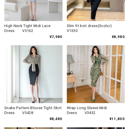
High Neck Tight Midi Lace
Slim fit knit dress(3color)
Dress V3162
V1330
¥7,980
¥8,980
Snake Pattern Blouse Tight Skirt
Wrap Long Sleeve Midi
Dress V3428
Dress V3432
¥8,480
¥11,800