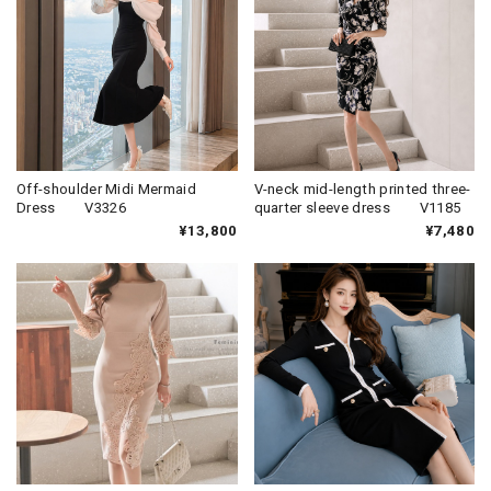
Off-shoulder Midi Mermaid
V-neck mid-length printed three-
Dress V3326
quarter sleeve dress V1185
¥13,800
¥7,480