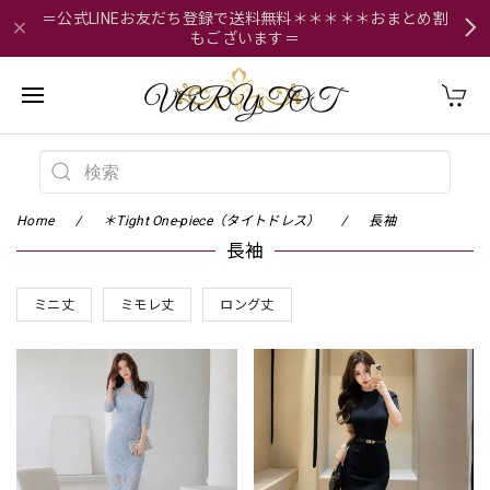
＝公式LINEお友だち登録で送料無料＊＊＊＊＊おまとめ割
もございます＝
Home
＊Tight One-piece（タイトドレス）
長袖
長袖
ミニ丈
ミモレ丈
ロング丈