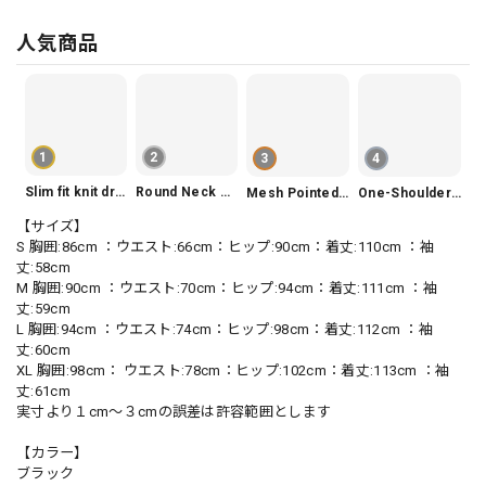
人気商品
1
2
3
4
Slim fit knit dress(3color) V1330
Round Neck Tiered Sleeveless Dress V2290
Mesh Pointed Toe Pumps V165
One-Shoulder Slim-Fit Flattering Mermaid Skirt Dress V2295
【サイズ】
S 胸囲:86cm ：ウエスト:66cm：ヒップ:90cm：着丈:110cm ：袖
丈:58cm
M 胸囲:90cm ：ウエスト:70cm：ヒップ:94cm：着丈:111cm ：袖
丈:59cm
L 胸囲:94cm ：ウエスト:74cm：ヒップ:98cm：着丈:112cm ：袖
丈:60cm
XL 胸囲:98cm： ウエスト:78cm：ヒップ:102cm：着丈:113cm ：袖
丈:61cm
実寸より１cm〜３cmの誤差は許容範囲とします
【カラー】
ブラック