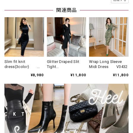
関連商品
Slim fit knit
Glitter Draped Slit
Wrap Long Sleeve
dress(3color)
Tight
Midi Dress V3432
V1330
Dress(3color)
¥8,980
¥11,800
¥11,800
V931