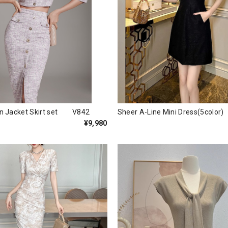
on Jacket Skirt set V842
Sheer A-Line Mini Dress(5col
¥9,980