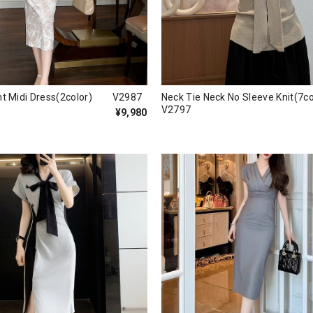
ht Midi Dress(2color) V2987
Neck Tie Neck No Sleeve Knit
V2797
¥9,980