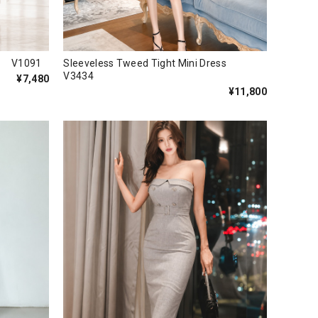
ss V1091
Sleeveless Tweed Tight Mini Dress
V3434
¥7,480
¥11,800