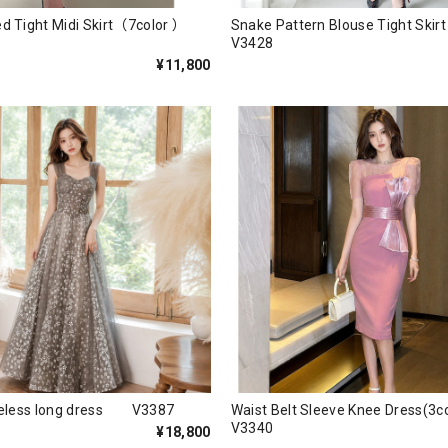
d Tight Midi Skirt（7color ）
Snake Pattern Blouse Tight S
V3428
¥11,800
eveless long dress V3387
Waist Belt Sleeve Knee Dress
V3340
¥18,800