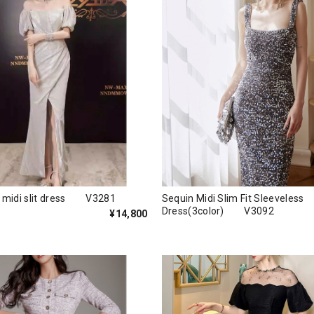
e midi slit dress V3281
Sequin Midi Slim Fit Sleeveless
Dress(3color) V3092
¥14,800