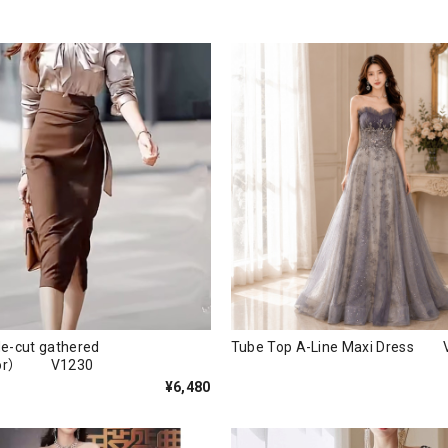
ide-cut gathered
Tube Top A-Line Maxi Dress 
olor） V1230
¥6,480