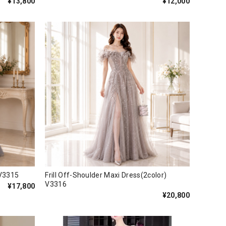
¥13,800
¥12,000
V3315
Frill Off-Shoulder Maxi Dress(2color)
V3316
¥17,800
¥20,800