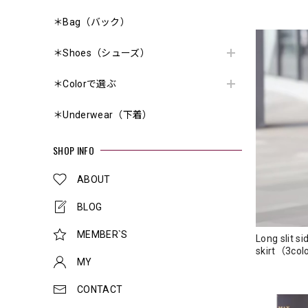
＊Bag（バック）
＊Shoes（シューズ）
＊Colorで選ぶ
＊Underwear（下着）
SHOP INFO
ABOUT
BLOG
MEMBER`S
Long slit s
skirt（3c
MY
CONTACT