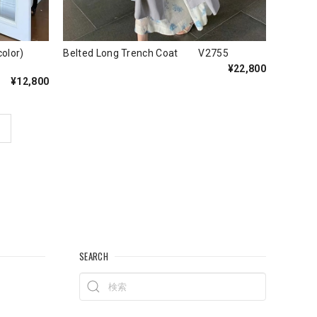
s(2color)
Belted Long Trench Coat V2755
¥22,800
¥12,800
SEARCH