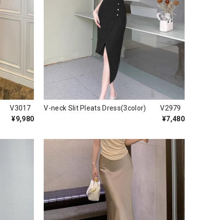
or) V3017
V-neck Slit Pleats Dress(3color) V2979
¥9,980
¥7,480