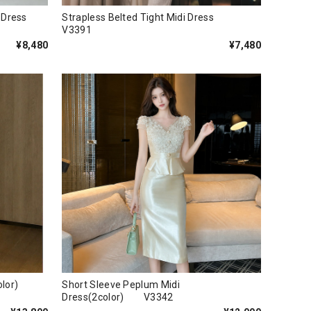
kirt Dress
Strapless Belted Tight Midi Dress
V3391
¥8,480
¥7,480
(3color)
Short Sleeve Peplum Midi
Dress(2color) V3342