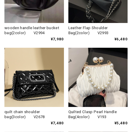
wooden handle leather bucket
Leather Flap Shoulder
bag(2color) V2994
Bag(2color) V2993
¥7,980
¥6,480
quilt chain shoulder
Quilted Clasp Pearl Handle
bag(3color) V2678
Bag(4color) V193
¥7,480
¥5,480