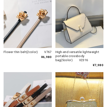
Flower thin belt(2color) V767
High-end versatile lightweight
portable crossbody
¥6,980
bag(5color) V2316
¥7,980