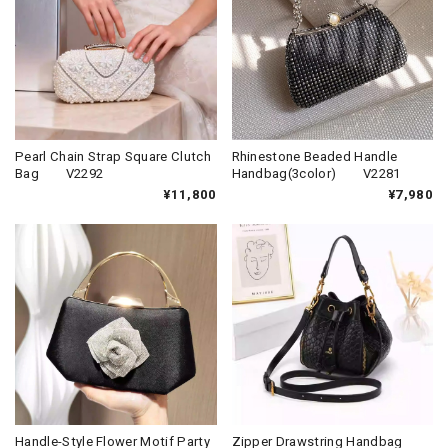
Pearl Chain Strap Square Clutch
Rhinestone Beaded Handle
Bag V2292
Handbag(3color) V2281
¥11,800
¥7,980
Handle-Style Flower Motif Party
Zipper Drawstring Handbag