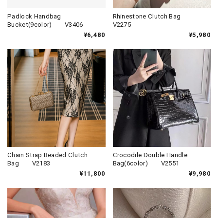
Padlock Handbag
Rhinestone Clutch Bag
Bucket(9color) V3406
V2275
¥6,480
¥5,980
Chain Strap Beaded Clutch
Crocodile Double Handle
Bag V2183
Bag(6color) V2551
¥11,800
¥9,980