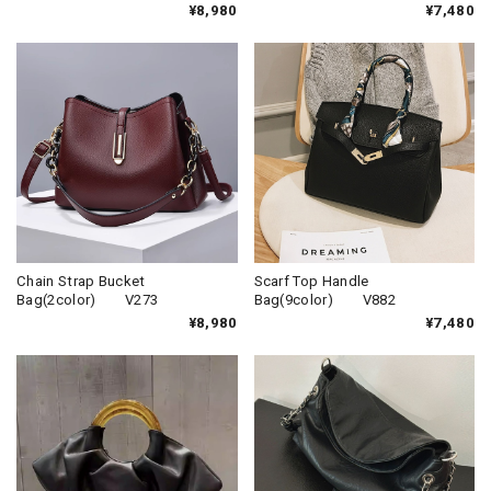
¥8,980
¥7,480
Chain Strap Bucket
Scarf Top Handle
Bag(2color) V273
Bag(9color) V882
¥8,980
¥7,480