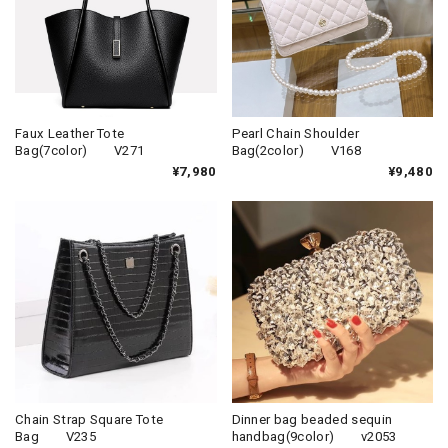
Faux Leather Tote
Pearl Chain Shoulder
Bag(7color) V271
Bag(2color) V168
¥7,980
¥9,480
Chain Strap Square Tote
Dinner bag beaded sequin
Bag V235
handbag(9color) v2053