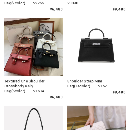
Bag(2color) V2266
V3090
¥6,480
¥9,480
Textured One Shoulder
Shoulder Strap Mini
Crossbody Kelly
Bag(14color) V152
Bag(5color) V1634
¥8,480
¥6,480