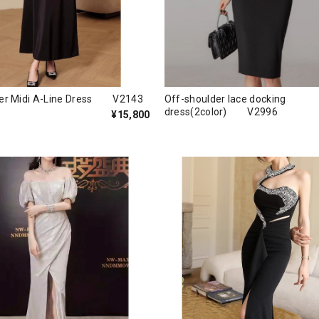
der Midi A-Line Dress V2143
Off-shoulder lace docking
dress(2color) V2996
¥15,800