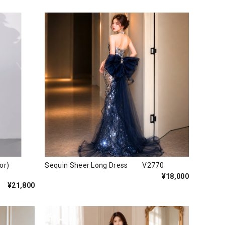
3color)
Sequin Sheer Long Dress V2770
¥18,000
¥21,800