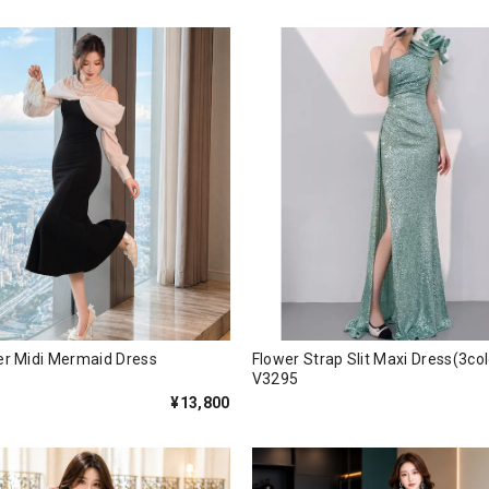
der Midi Mermaid Dress
Flower Strap Slit Maxi Dress(
V3295
¥13,800