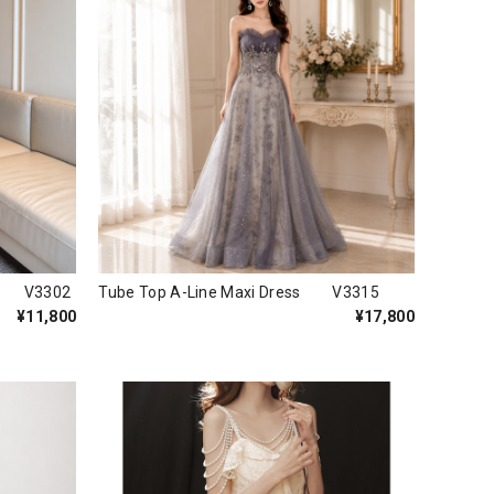
ss V3302
Tube Top A-Line Maxi Dress V3315
¥11,800
¥17,800