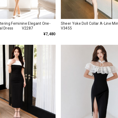
attering Feminine Elegant One-
Sheer Yoke Doll Collar A-Line Min
mal Dress V2287
V3455
¥7,480