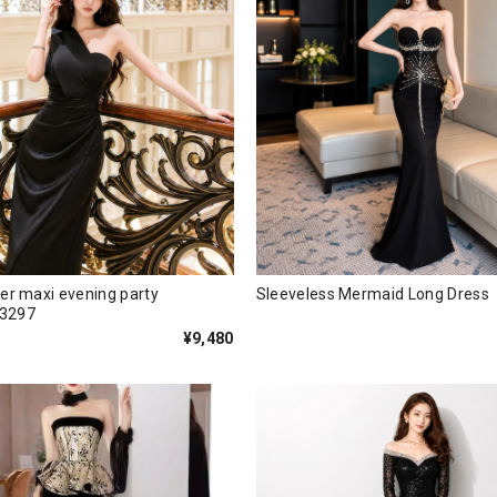
er maxi evening party
Sleeveless Mermaid Long Dre
3297
¥9,480