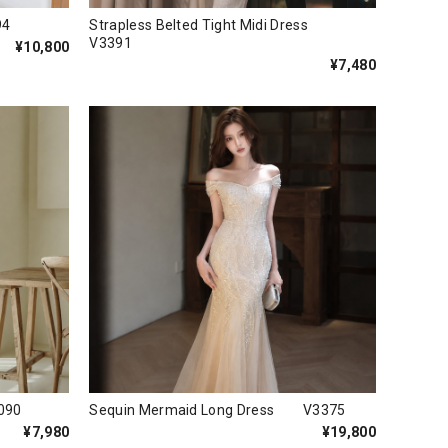
94
Strapless Belted Tight Midi Dress
V3391
¥10,800
¥7,480
090
Sequin Mermaid Long Dress V3375
¥7,980
¥19,800