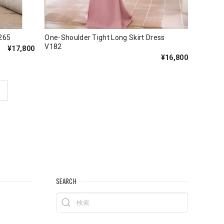
265
One-Shoulder Tight Long Skirt Dress
V182
¥17,800
¥16,800
SEARCH