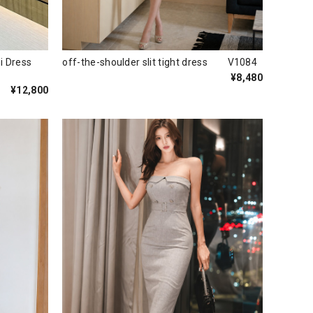
i Dress
off-the-shoulder slit tight dress V1084
¥8,480
¥12,800