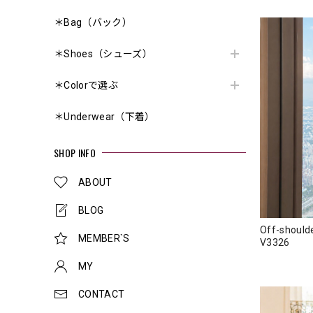
＊Bag（バック）
＊Shoes（シューズ）
＊Colorで選ぶ
＊Underwear（下着）
SHOP INFO
ABOUT
BLOG
Off-shoul
MEMBER`S
V3326
MY
CONTACT