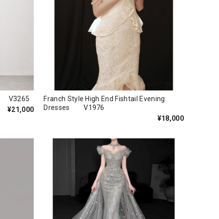
ss V3265
Franch Style High End Fishtail Evening
Dresses V1976
¥21,000
¥18,000