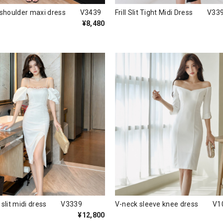
f-shoulder maxi dress V3439
Frill Slit Tight Midi Dress V33
¥8,480
e slit midi dress V3339
V-neck sleeve knee dress V1
¥12,800