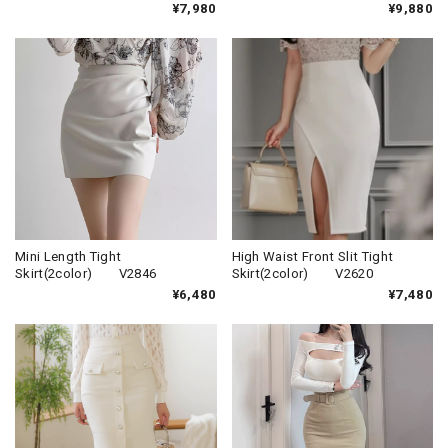
¥7,980
¥9,880
Mini Length Tight
High Waist Front Slit Tight
Skirt(2color) V2846
Skirt(2color) V2620
¥6,480
¥7,480