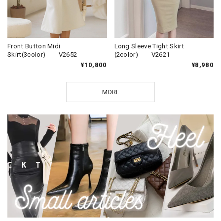
Front Button Midi
Long Sleeve Tight Skirt
Skirt(3color) V2652
(2color) V2621
¥10,800
¥8,980
MORE