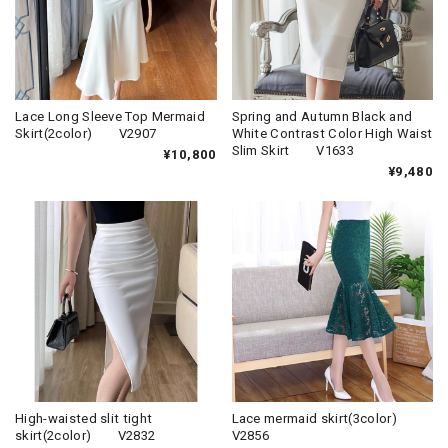
Lace Long Sleeve Top Mermaid
Spring and Autumn Black and
Skirt(2color) V2907
White Contrast Color High Waist
Slim Skirt V1633
¥10,800
¥9,480
High-waisted slit tight
Lace mermaid skirt(3color)
skirt(2color) V2832
V2856