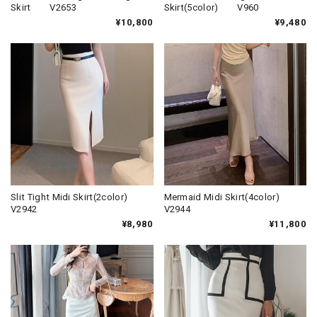
Skirt V2653
Skirt(5color) V960
¥10,800
¥9,480
Slit Tight Midi Skirt(2color)
Mermaid Midi Skirt(4color)
V2942
V2944
¥8,980
¥11,800