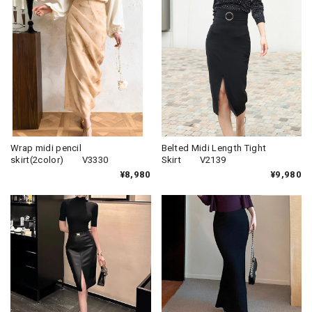
Wrap midi pencil
Belted Midi Length Tight
skirt(2color) V3330
Skirt V2139
¥8,980
¥9,980