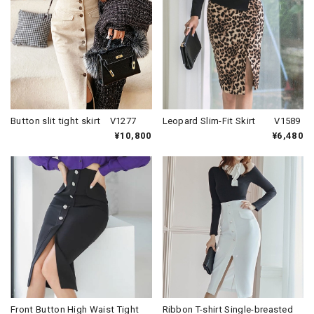
Button slit tight skirt V1277
Leopard Slim-Fit Skirt V1589
¥10,800
¥6,480
Front Button High Waist Tight
Ribbon T-shirt Single-breasted