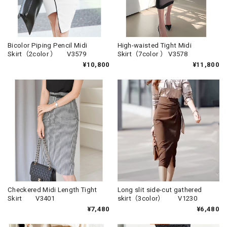
Bicolor Piping Pencil Midi
High-waisted Tight Midi
Skirt（2color ） V3579
Skirt（7color ） V3578
¥10,800
¥11,800
Checkered Midi Length Tight
Long slit side-cut gathered
Skirt V3401
skirt（3color） V1230
¥7,480
¥6,480