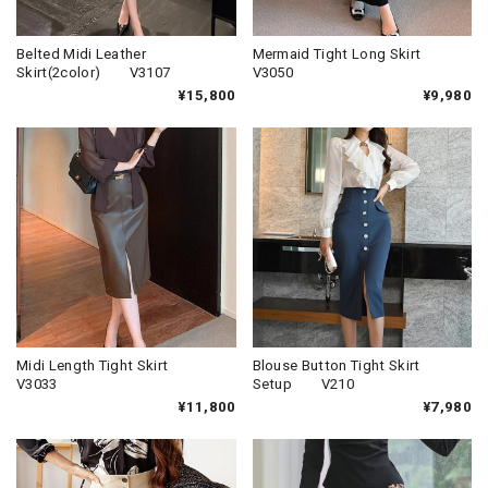
Belted Midi Leather
Mermaid Tight Long Skirt
Skirt(2color) V3107
V3050
¥15,800
¥9,980
Midi Length Tight Skirt
Blouse Button Tight Skirt
V3033
Setup V210
¥11,800
¥7,980