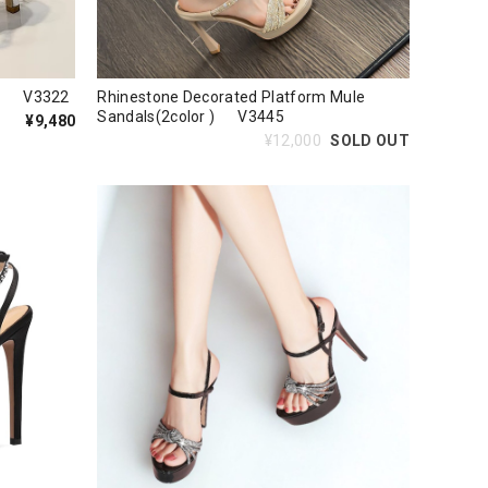
or) V3322
Rhinestone Decorated Platform Mule
Sandals(2color ) V3445
¥9,480
¥12,000
SOLD OUT