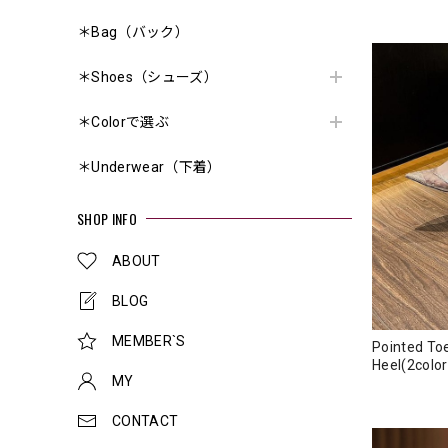
＊Bag（バック）
＊Shoes（シューズ）
＊Colorで選ぶ
＊Underwear（下着）
SHOP INFO
ABOUT
BLOG
MEMBER`S
Pointed Toe
Heel(2co
MY
CONTACT