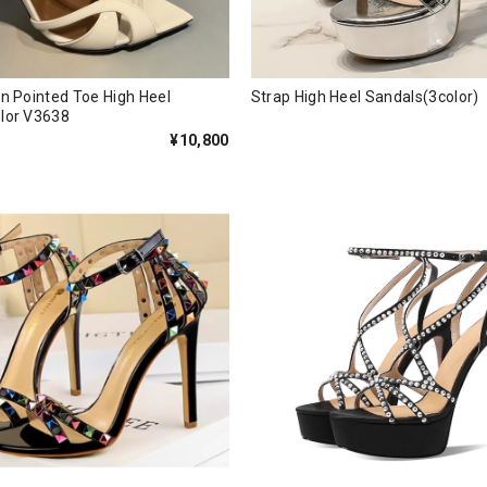
n Pointed Toe High Heel
Strap High Heel Sandals(3col
Sandals6color V3638
¥10,800