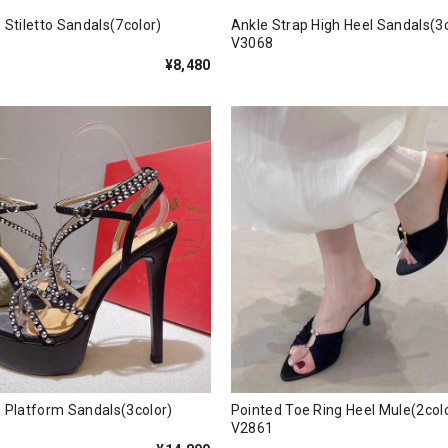
p Stiletto Sandals(7color)
Ankle Strap High Heel Sandal
V3068
¥8,480
ap Platform Sandals(3color)
Pointed Toe Ring Heel Mule(2
V2861