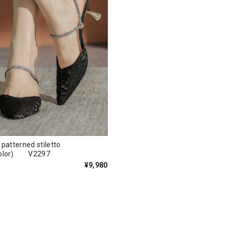
 patterned stiletto
color) V2297
¥9,980