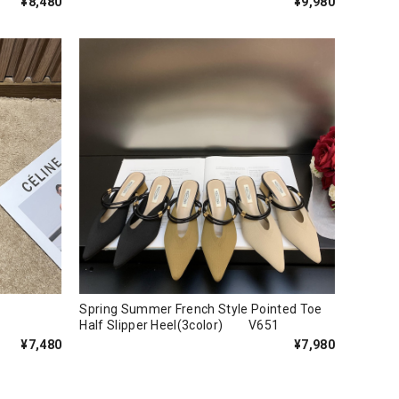
¥8,480
¥9,980
Spring Summer French Style Pointed Toe
Half Slipper Heel(3color) V651
¥7,480
¥7,980