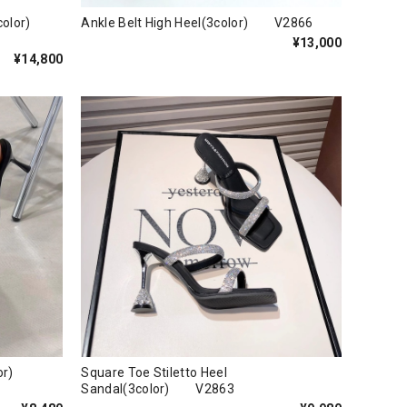
s(3color)
Ankle Belt High Heel(3color) V2866
¥13,000
¥14,800
color)
Square Toe Stiletto Heel
Sandal(3color) V2863