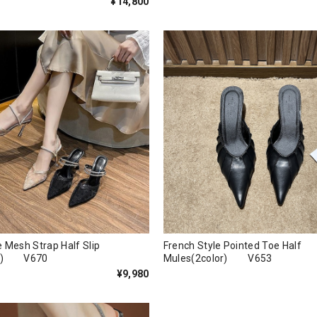
¥14,800
 Mesh Strap Half Slip
French Style Pointed Toe Half
lor) V670
Mules(2color) V653
¥9,980