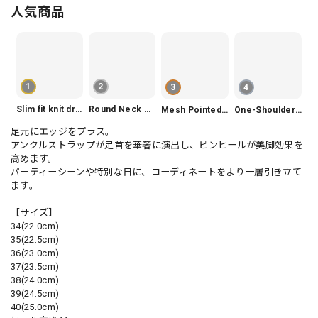
人気商品
1
2
3
4
Slim fit knit dress(3color) V1330
Round Neck Tiered Sleeveless Dress V2290
Mesh Pointed Toe Pumps V165
One-Shoulder Slim-Fit Flattering Mermaid Skirt Dress V2295
足元にエッジをプラス。
アンクルストラップが足首を華奢に演出し、ピンヒールが美脚効果を
高めます。
パーティーシーンや特別な日に、コーディネートをより一層引き立て
ます。
【サイズ】
34(22.0cm)
35(22.5cm)
36(23.0cm)
37(23.5cm)
38(24.0cm)
39(24.5cm)
40(25.0cm)