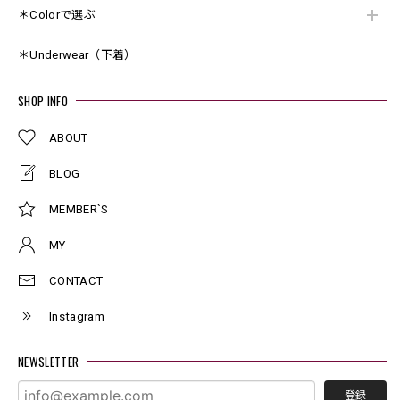
＊Colorで選ぶ
＊Underwear（下着）
SHOP INFO
ABOUT
BLOG
MEMBER`S
MY
CONTACT
Instagram
NEWSLETTER
登録