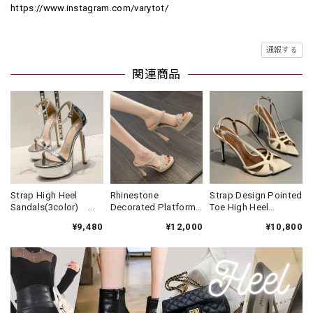
https://www.instagram.com/varytot/
通報する
関連商品
Strap High Heel
Rhinestone
Strap Design Pointed
Sandals(3color)
Decorated Platform
Toe High Heel
V3322
Mule Sandals(2color
Sandals6color V3638
¥9,480
¥12,000
¥10,800
) V3445