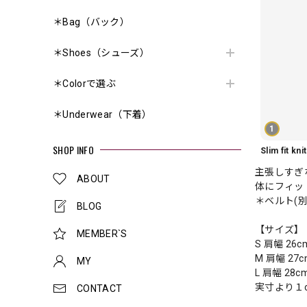
＊Bag（バック）
＊Shoes（シューズ）
＊Colorで選ぶ
＊Underwear（下着）
1
SHOP INFO
主張しすぎ
ABOUT
体にフィッ
＊ベルト(
BLOG
【サイズ】
MEMBER`S
S 肩幅 26c
M 肩幅 27c
MY
L 肩幅 28c
実寸より１
CONTACT