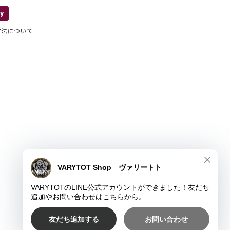
y
方法について