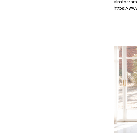
○Instag
https://ww