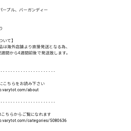
パープル、バーガンディー
り
ついて】
品は海外店舗より直接発送となる為、
2週間から4週間前後で発送致します。
 - - - - - - - - - - - - - - - - - - - - - -
にこちらをお読み下さい
op.varytot.com/about
 - - - - - - - - - - - - - - - - - - - - - -
はこちらからご覧になれます
op.varytot.com/categories/5080636