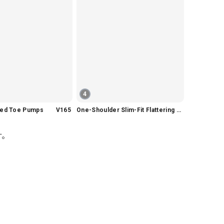
4
nted Toe Pumps V165
One-Shoulder Slim-Fit Flattering Mermaid Skirt Dress V2295
す。