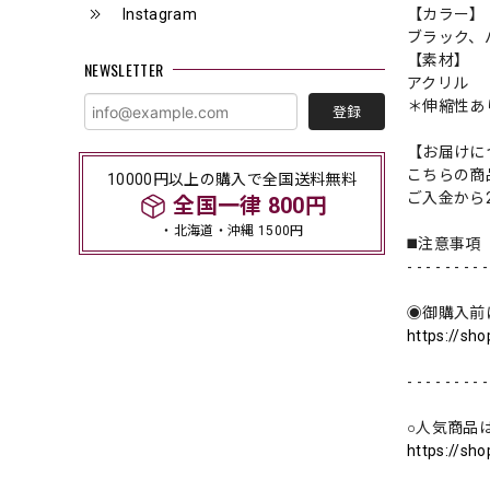
Instagram
【カラー】
ブラック、
【素材】
NEWSLETTER
アクリル
＊伸縮性あ
登録
【お届けに
こちらの商
10000円以上の購入で全国送料無料
ご入金から
全国一律 800円
・北海道・沖縄 1500円
◼️注意事項
- - - - - - - - -
◉御購入前
https://sh
- - - - - - - - -
○人気商品
https://sh