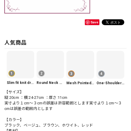
Save
人気商品
1
2
3
4
Slim fit knit dress(3color) V1330
Round Neck Tiered Sleeveless Dress V2290
Mesh Pointed Toe Pumps V165
One-Shoulder Slim-Fit Flattering Mermaid Skirt Dress V2295
【サイズ】
縦:20cm ：横:24-27cm ：厚さ:11cm
実寸より１cm〜３cmの誤差は許容範囲とします実寸より１cm〜３
cmは誤差の範囲内とします
【カラー】
ブラック、ベージュ、ブラウン、ホワイト、レッド
【素材】