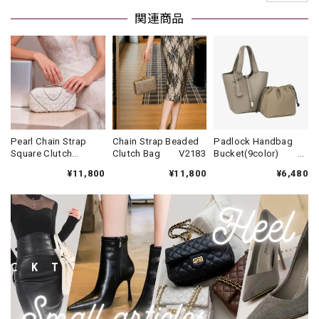
関連商品
Pearl Chain Strap
Chain Strap Beaded
Padlock Handbag
Square Clutch
Clutch Bag V2183
Bucket(9color)
Bag V2292
V3406
¥11,800
¥11,800
¥6,480