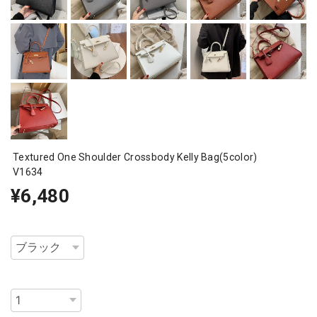
Textured One Shoulder Crossbody Kelly Bag(5color)
V1634
¥6,480
種類
数量