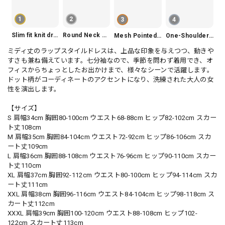
1
2
3
4
Slim fit knit dress(3color) V1330
Round Neck Tiered Sleeveless Dress V2290
Mesh Pointed Toe Pumps V165
One-Shoulder Slim-Fit Flattering Mermaid Skirt Dress V2295
ミディ丈のラップスタイルドレスは、上品な印象を与えつつ、動きや
すさも兼ね備えています。七分袖なので、季節を問わず着用でき、オ
フィスからちょっとしたお出かけまで、様々なシーンで活躍します。
ドット柄がコーディネートのアクセントになり、洗練された大人の女
性を演出します。
【サイズ】
S 肩幅34cm 胸囲80-100cm ウエスト68-88cm ヒップ82-102cm スカー
ト丈108cm
M 肩幅35cm 胸囲84-104cm ウエスト72-92cm ヒップ86-106cm スカ
ート丈109cm
L 肩幅36cm 胸囲88-108cm ウエスト76-96cm ヒップ90-110cm スカー
ト丈110cm
XL 肩幅37cm 胸囲92-112cm ウエスト80-100cm ヒップ94-114cm スカ
ート丈111cm
XXL 肩幅38cm 胸囲96-116cm ウエスト84-104cm ヒップ98-118cm ス
カート丈112cm
XXXL 肩幅39cm 胸囲100-120cm ウエスト88-108cm ヒップ102-
122cm スカート丈113cm