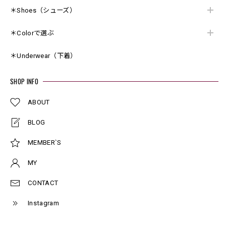
＊Shoes（シューズ）
＊Colorで選ぶ
＊Underwear（下着）
SHOP INFO
ABOUT
BLOG
MEMBER`S
MY
CONTACT
Instagram