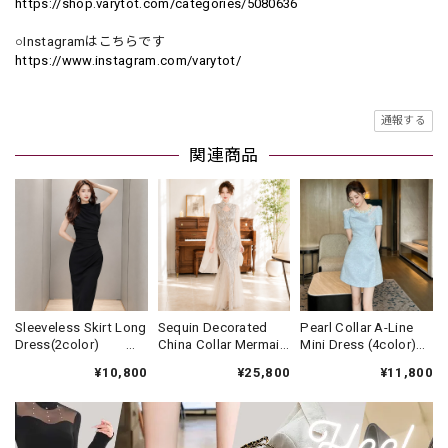
https://shop.varytot.com/categories/5080636
○Instagramはこちらです
https://www.instagram.com/varytot/
通報する
関連商品
Sleeveless Skirt Long
Sequin Decorated
Pearl Collar A-Line
Dress(2color)
China Collar Mermaid
Mini Dress (4color)
V3438
Long Dress(2color)
V3452
¥10,800
¥25,800
¥11,800
V3607