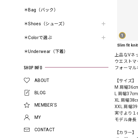
＊Bag（バック）
＊Shoes（シューズ）
1
＊Colorで選ぶ
＊Underwear（下着）
上品なVネ
ウエストマ
SHOP INFO
フォーマル
ABOUT
【サイズ】
M 肩幅36c
BLOG
L 肩幅37c
XL 肩幅38
MEMBER`S
XXL 肩幅3
実寸より１
MY
モデル身長 
CONTACT
【カラー】