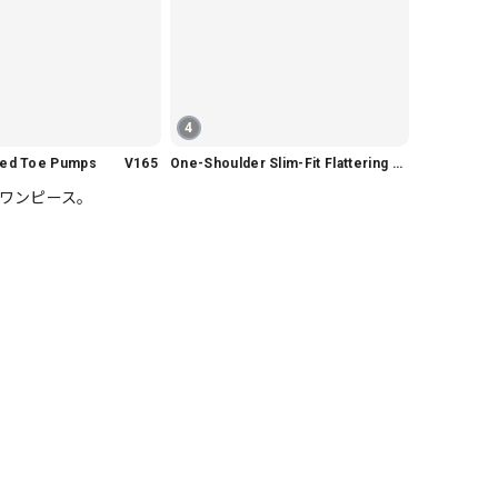
4
nted Toe Pumps V165
One-Shoulder Slim-Fit Flattering Mermaid Skirt Dress V2295
ワンピース。