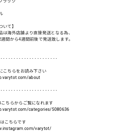
ブラック
ル
ついて】
品は海外店舗より直接発送となる為、
2週間から4週間前後で発送致します。
 - - - - - - - - - - - - - - - - - - - - - -
にこちらをお読み下さい
op.varytot.com/about
 - - - - - - - - - - - - - - - - - - - - - -
はこちらからご覧になれます
op.varytot.com/categories/5080636
ramはこちらです
w.instagram.com/varytot/