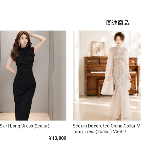
関連商品
 Skirt Long Dress(2color)
Sequin Decorated China Collar 
Long Dress(2color) V3607
¥10,800