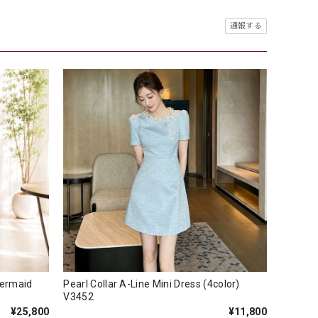
通報する
Mermaid
Pearl Collar A-Line Mini Dress (4color)
V3452
¥25,800
¥11,800