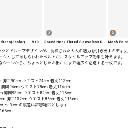
2
3
Slim fit knit dress(3color) V1330
Round Neck Tiered Sleeveless Dress V2290
Mesh Poi
ックとドレープデザインが、洗練された大人の魅力を引き出すミディ丈
ークとしてあしらわれたベルトが、スタイルアップ効果も叶えます。
なシーンから、ちょっとしたお出かけまで幅広く活躍する一枚です。
m 胸囲90cm ウエスト74cm 着丈113cm
m 胸囲94cm ウエスト78cm 着丈114cm
cm 胸囲98cm ウエスト82cm 着丈115cm
9cm 胸囲102cm ウエスト86cm 着丈116cm
cm〜３cmの誤差は許容範囲とします
165cm