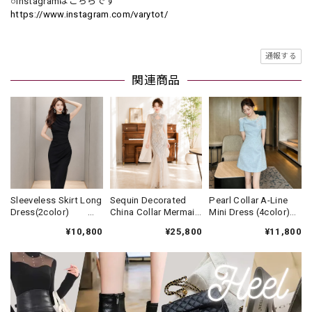
○Instagramはこちらです
https://www.instagram.com/varytot/
通報する
関連商品
Sleeveless Skirt Long
Sequin Decorated
Pearl Collar A-Line
Dress(2color)
China Collar Mermaid
Mini Dress (4color)
V3438
Long Dress(2color)
V3452
¥10,800
¥25,800
¥11,800
V3607