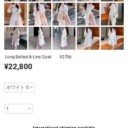
Long Belted A-Line Coat V2756
¥22,800
種類
数量