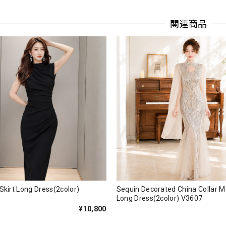
関連商品
 Skirt Long Dress(2color)
Sequin Decorated China Collar 
Long Dress(2color) V3607
¥10,800