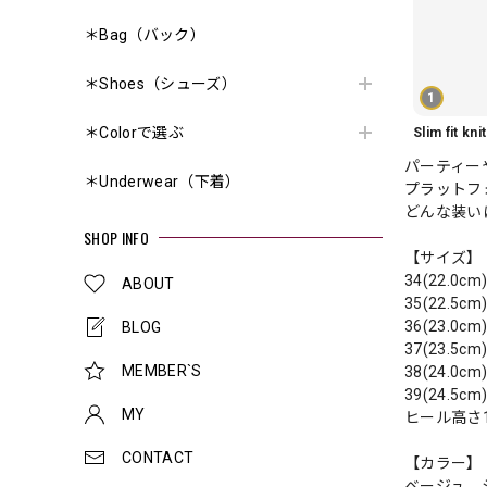
＊Bag（バック）
＊Shoes（シューズ）
1
＊Colorで選ぶ
パーティー
＊Underwear（下着）
プラットフ
どんな装い
SHOP INFO
【サイズ】
34(22.0cm
ABOUT
35(22.5cm
36(23.0cm
BLOG
37(23.5cm
MEMBER`S
38(24.0cm
39(24.5cm
MY
ヒール高さ1
CONTACT
【カラー】
ベージュ、