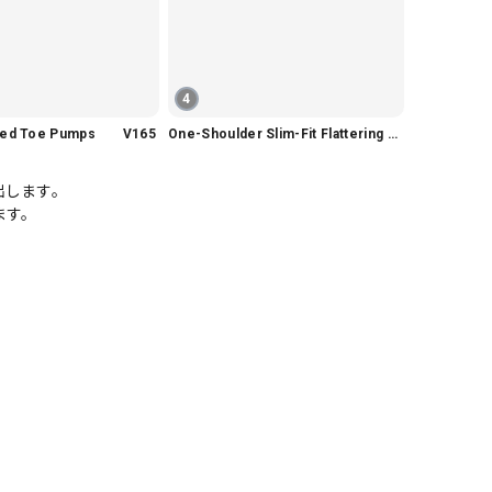
4
nted Toe Pumps V165
One-Shoulder Slim-Fit Flattering Mermaid Skirt Dress V2295
出します。
ます。