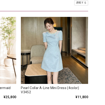
通報する
Mermaid
Pearl Collar A-Line Mini Dress (4color)
V3452
¥25,800
¥11,800