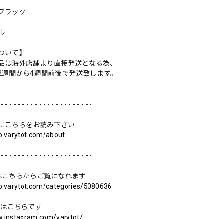
ブラック
ル
ついて】
品は海外店舗より直接発送となる為、
2週間から4週間前後で発送致します。
 - - - - - - - - - - - - - - - - - - - - - -
にこちらをお読み下さい
op.varytot.com/about
 - - - - - - - - - - - - - - - - - - - - - -
はこちらからご覧になれます
op.varytot.com/categories/5080636
ramはこちらです
w.instagram.com/varytot/