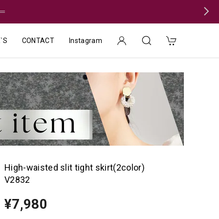
＝
`S
CONTACT
Instagram
High-waisted slit tight skirt(2color)
V2832
¥7,980