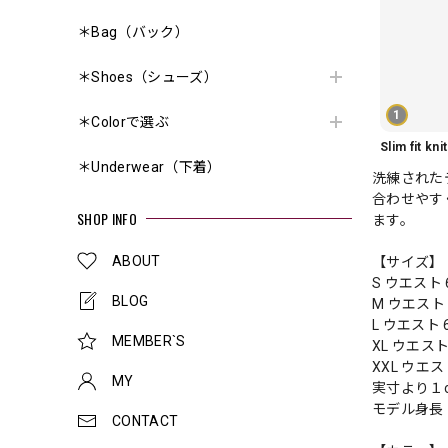
＊Bag（バック）
＊Shoes（シューズ）
1
＊Colorで選ぶ
＊Underwear（下着）
洗練された
合わせやす
SHOP INFO
ます。
ABOUT
【サイズ】
S ウエスト 6
BLOG
M ウエスト 6
L ウエスト 6
MEMBER`S
XL ウエスト 
XXL ウエスト
MY
実寸より１
モデル身長 
CONTACT