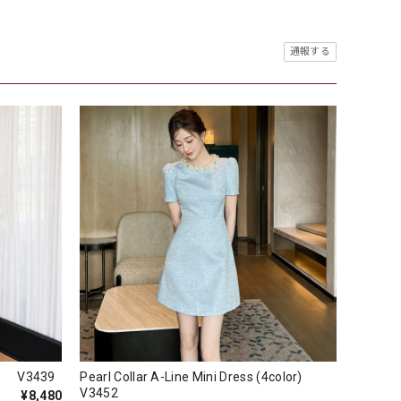
通報する
ess V3439
Pearl Collar A-Line Mini Dress (4color)
V3452
¥8,480