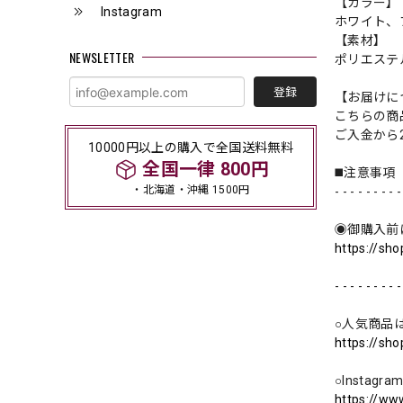
【カラー】
Instagram
ホワイト、
【素材】
NEWSLETTER
ポリエステ
登録
【お届けに
こちらの商
ご入金から
10000円以上の購入で全国送料無料
全国一律 800円
◼️注意事項
・北海道・沖縄 1500円
- - - - - - - - -
◉御購入前
https://sh
- - - - - - - - -
○人気商品
https://sh
○Instag
https://ww