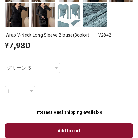
Wrap V-Neck Long Sleeve Blouse(3color) V2842
¥7,980
種類
数量
International shipping available
Add to cart