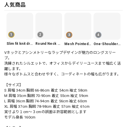
人気商品
1
2
3
4
Slim fit knit dress(3color) V1330
Round Neck Tiered Sleeveless Dress V2290
Mesh Pointed Toe Pumps V165
One-Shoulder Slim-Fit Flattering Mermaid Skirt Dress V2295
Vネックとアシンメトリーなラップデザインが魅力のロングスリー
ブ。
洗練されたシルエットで、オフィスからデイリーユースまで幅広く活
躍します。
様々なボトムスと合わせやすく、コーディネートの幅も広がります。
【サイズ】
S 肩幅 34cm 胸囲 66-86cm 着丈 54cm 袖丈 58cm
M 肩幅 35cm 胸囲 70-90cm 着丈 55cm 袖丈 59cm
L 肩幅 36cm 胸囲 74-94cm 着丈 56cm 袖丈 60cm
XL 肩幅 37cm 胸囲 78-98cm 着丈 57cm 袖丈 61cm
実寸より１cm〜３cmの誤差は許容範囲とします
モデル身長 160cm