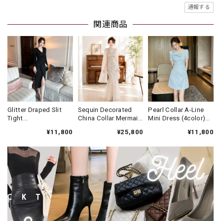
通報する
関連商品
Glitter Draped Slit
Sequin Decorated
Pearl Collar A-Line
Tight
China Collar Mermaid
Mini Dress (4color)
Dress(3color)
Long Dress(2color)
V3452
¥11,800
¥25,800
¥11,800
V931
V3607