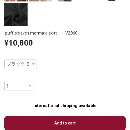
puff sleeves mermaid skirt V2860
¥10,800
種類
数量
International shipping available
Add to cart