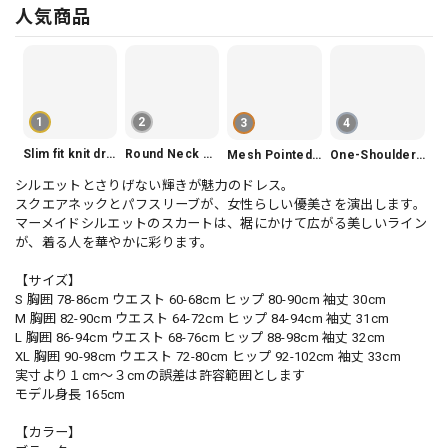
人気商品
1
2
3
4
Slim fit knit dress(3color) V1330
Round Neck Tiered Sleeveless Dress V2290
Mesh Pointed Toe Pumps V165
One-Shoulder Slim-Fit Flattering Mermaid Skirt Dress V2295
シルエットとさりげない輝きが魅力のドレス。
スクエアネックとパフスリーブが、女性らしい優美さを演出します。
マーメイドシルエットのスカートは、裾にかけて広がる美しいライン
が、着る人を華やかに彩ります。
【サイズ】
S 胸囲 78-86cm ウエスト 60-68cm ヒップ 80-90cm 袖丈 30cm
M 胸囲 82-90cm ウエスト 64-72cm ヒップ 84-94cm 袖丈 31cm
L 胸囲 86-94cm ウエスト 68-76cm ヒップ 88-98cm 袖丈 32cm
XL 胸囲 90-98cm ウエスト 72-80cm ヒップ 92-102cm 袖丈 33cm
実寸より１cm〜３cmの誤差は許容範囲とします
モデル身長 165cm
【カラー】