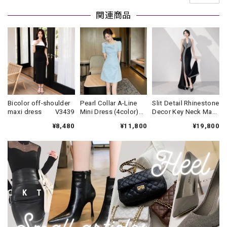
関連商品
Bicolor off-shoulder
Pearl Collar A-Line
Slit Detail Rhinestone
maxi dress V3439
Mini Dress (4color)
Decor Key Neck Maxi
V3452
Dress V3474
¥8,480
¥11,800
¥19,800