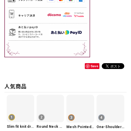
Save
人気商品
1
2
3
4
Slim fit knit dress(3color) V1330
Round Neck Tiered Sleeveless Dress V2290
Mesh Pointed Toe Pumps V165
One-Shoulder Slim-Fit Flattering Mermaid Skirt Dress V2295