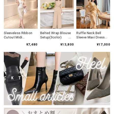
Sleeveless Ribbon
Belted Wrap Blouse
Ruffle Neck Bell
Cutout Midi
Setup(3color)
Sleeve Maxi Dress
Dress V2707
V3408
V3451
¥7,480
¥13,800
¥17,000