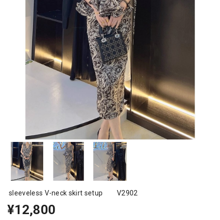
sleeveless V-neck skirt setup V2902
¥12,800