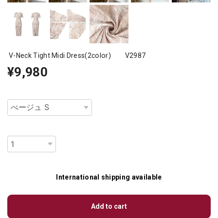
V-Neck Tight Midi Dress(2color) V2987
¥9,980
種類
数量
International shipping available
Add to cart