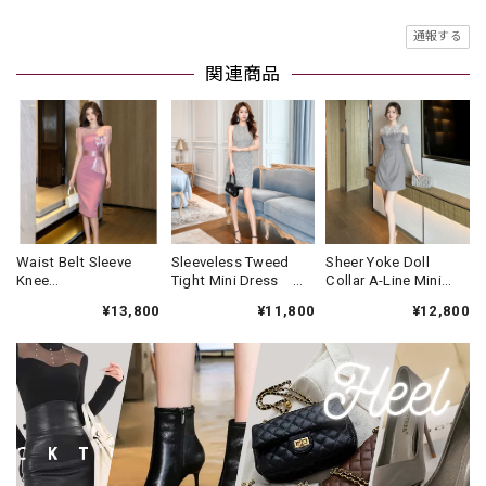
通報する
関連商品
Waist Belt Sleeve
Sleeveless Tweed
Sheer Yoke Doll
Knee
Tight Mini Dress
Collar A-Line Mini
Dress(3color)
V3434
Dress V3455
¥13,800
¥11,800
¥12,800
V3340