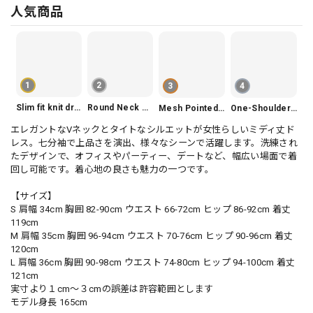
人気商品
1
2
3
4
Slim fit knit dress(3color) V1330
Round Neck Tiered Sleeveless Dress V2290
Mesh Pointed Toe Pumps V165
One-Shoulder Slim-Fit Flattering Mermaid Skirt Dress V2295
エレガントなVネックとタイトなシルエットが女性らしいミディ丈ド
レス。七分袖で上品さを演出、様々なシーンで活躍します。洗練され
たデザインで、オフィスやパーティー、デートなど、幅広い場面で着
回し可能です。着心地の良さも魅力の一つです。
【サイズ】
S 肩幅 34cm 胸囲 82-90cm ウエスト 66-72cm ヒップ 86-92cm 着丈
119cm
M 肩幅 35cm 胸囲 96-94cm ウエスト 70-76cm ヒップ 90-96cm 着丈
120cm
L 肩幅 36cm 胸囲 90-98cm ウエスト 74-80cm ヒップ 94-100cm 着丈
121cm
実寸より１cm〜３cmの誤差は許容範囲とします
モデル身長 165cm