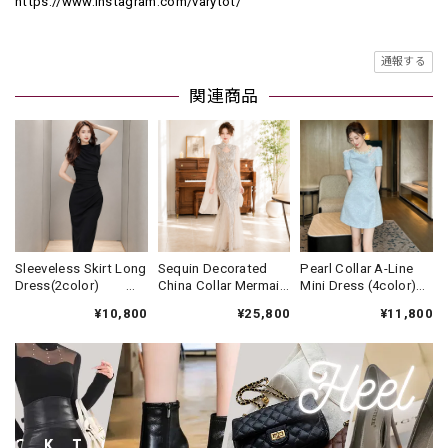
https://www.instagram.com/varytot/
通報する
関連商品
Sleeveless Skirt Long
Sequin Decorated
Pearl Collar A-Line
Dress(2color)
China Collar Mermaid
Mini Dress (4color)
V3438
Long Dress(2color)
V3452
¥10,800
¥25,800
¥11,800
V3607