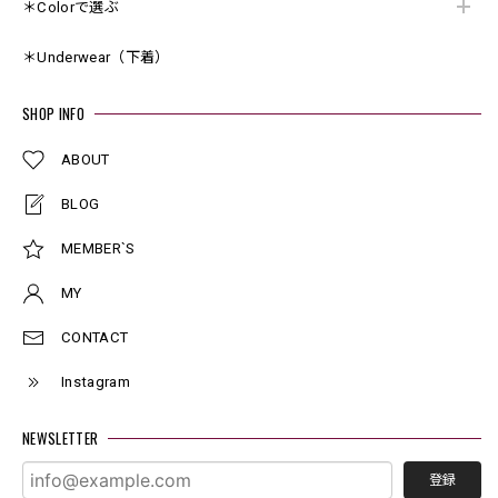
＊Colorで選ぶ
＊Underwear（下着）
SHOP INFO
ABOUT
BLOG
MEMBER`S
MY
CONTACT
Instagram
NEWSLETTER
登録