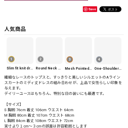
Save
人気商品
1
2
3
4
Slim fit knit dress(3color) V1330
Round Neck Tiered Sleeveless Dress V2290
Mesh Pointed Toe Pumps V165
One-Shoulder Slim-Fit Flattering Mermaid Skirt Dress V2295
繊細なレースのトップスと、すっきりと美しいシルエットのAライン
スカートのミディ丈ドレスの組み合わせが、上品で女性らしい印象を
与えます。
デイリーユースはもちろん、特別な日の装いにも最適です。
【サイズ】
S 胸囲 76cm 着丈 106cm ウエスト 64cm
M 胸囲 80cm 着丈 107cm ウエスト 68cm
L 胸囲 84cm 着丈 108cm ウエスト 72cm
実寸より１cm〜３cmの誤差は許容範囲とします