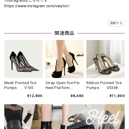
○Instagramはこちらです
https://www.instagram.com/varytot/
通報する
関連商品
Mesh Pointed Toe
Strap Open-Toe Pin
Ribbon Pointed Toe
Pumps V165
Heel Platform
Pumps V3338
Pumps(2color)
¥12,800
¥8,480
¥11,800
V3329