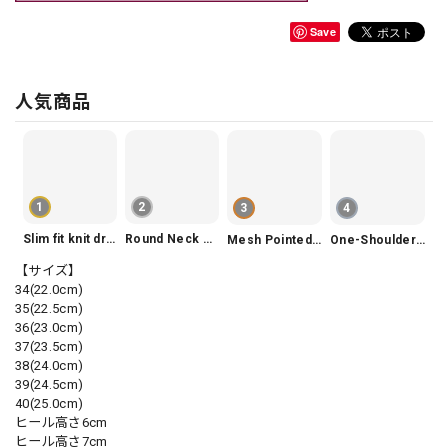
Save
人気商品
1
2
3
4
Slim fit knit dress(3color) V1330
Round Neck Tiered Sleeveless Dress V2290
Mesh Pointed Toe Pumps V165
One-Shoulder Slim-Fit Flattering Mermaid Skirt Dress V2295
【サイズ】
34(22.0cm)
35(22.5cm)
36(23.0cm)
37(23.5cm)
38(24.0cm)
39(24.5cm)
40(25.0cm)
ヒール高さ6cm
ヒール高さ7cm