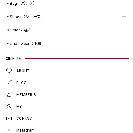
＊Bag（バック）
＊Shoes（シューズ）
＊Colorで選ぶ
＊Underwear（下着）
SHOP INFO
ABOUT
BLOG
MEMBER`S
MY
CONTACT
Instagram