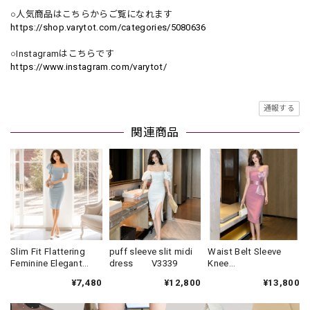
○人気商品はこちらからご覧になれます
https://shop.varytot.com/categories/5080636
○Instagramはこちらです
https://www.instagram.com/varytot/
通報する
関連商品
Slim Fit Flattering
puff sleeve slit midi
Waist Belt Sleeve
Feminine Elegant
dress V3339
Knee
One-Piece Formal
Dress(3color)
¥7,480
¥12,800
¥13,800
Dress V2287
V3340