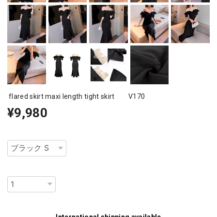
flared skirt maxi length tight skirt V170
¥9,980
種類
数量