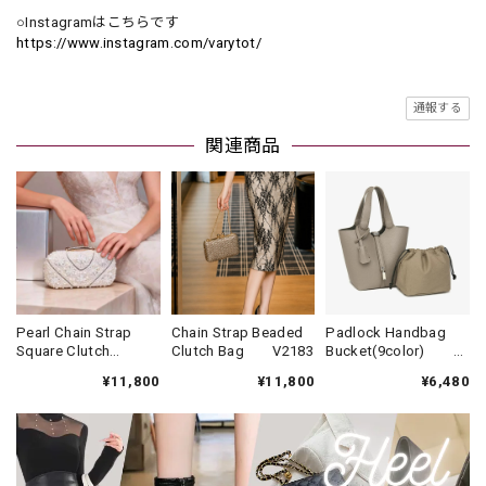
○Instagramはこちらです
https://www.instagram.com/varytot/
通報する
関連商品
Pearl Chain Strap
Chain Strap Beaded
Padlock Handbag
Square Clutch
Clutch Bag V2183
Bucket(9color)
Bag V2292
V3406
¥11,800
¥11,800
¥6,480