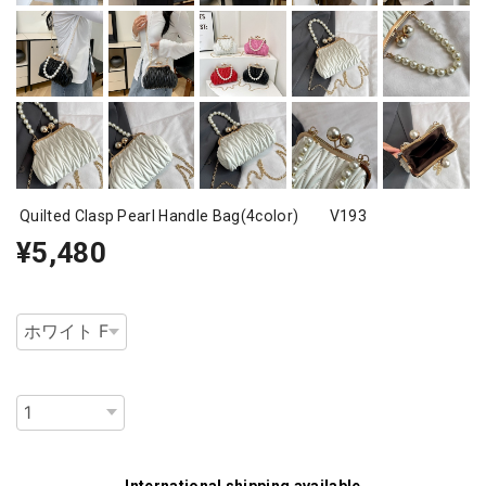
Quilted Clasp Pearl Handle Bag(4color) V193
¥5,480
種類
数量