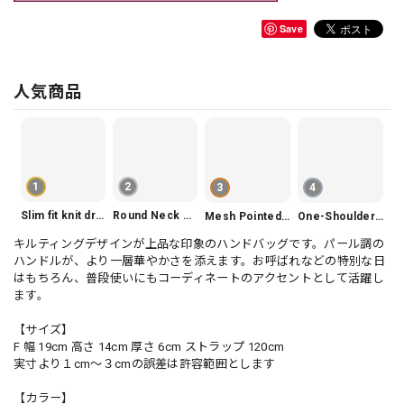
Save
人気商品
1
2
3
4
Slim fit knit dress(3color) V1330
Round Neck Tiered Sleeveless Dress V2290
Mesh Pointed Toe Pumps V165
One-Shoulder Slim-Fit Flattering Mermaid Skirt Dress V2295
キルティングデザインが上品な印象のハンドバッグです。パール調の
ハンドルが、より一層華やかさを添えます。お呼ばれなどの特別な日
はもちろん、普段使いにもコーディネートのアクセントとして活躍し
ます。
【サイズ】
F 幅 19cm 高さ 14cm 厚さ 6cm ストラップ 120cm
実寸より１cm〜３cmの誤差は許容範囲とします
【カラー】