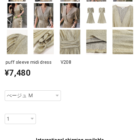
puff sleeve midi dress V208
¥7,480
種類
数量