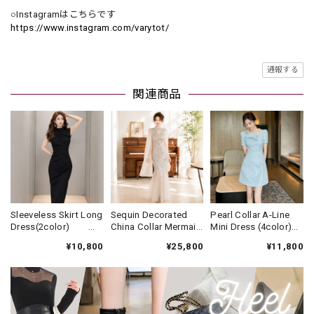
○Instagramはこちらです
https://www.instagram.com/varytot/
通報する
関連商品
Sleeveless Skirt Long
Sequin Decorated
Pearl Collar A-Line
Dress(2color)
China Collar Mermaid
Mini Dress (4color)
V3438
Long Dress(2color)
V3452
¥10,800
¥25,800
¥11,800
V3607