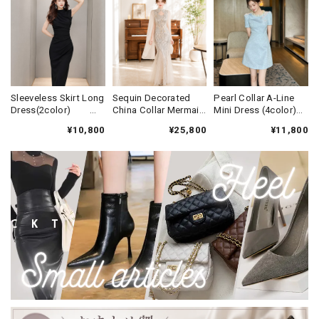
Sleeveless Skirt Long
Sequin Decorated
Pearl Collar A-Line
Dress(2color)
China Collar Mermaid
Mini Dress (4color)
V3438
Long Dress(2color)
V3452
¥10,800
¥25,800
¥11,800
V3607