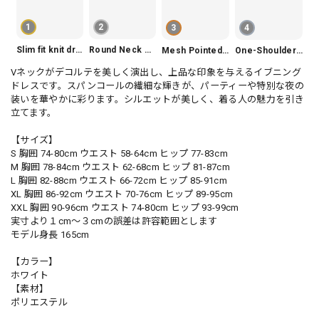
1
2
3
4
Slim fit knit dress(3color) V1330
Round Neck Tiered Sleeveless Dress V2290
Mesh Pointed Toe Pumps V165
One-Shoulder Slim-Fit Flattering Mermaid Skirt Dress V2295
Vネックがデコルテを美しく演出し、上品な印象を与えるイブニング
ドレスです。スパンコールの繊細な輝きが、パーティーや特別な夜の
装いを華やかに彩ります。シルエットが美しく、着る人の魅力を引き
立てます。
【サイズ】
S 胸囲 74-80cm ウエスト 58-64cm ヒップ 77-83cm
M 胸囲 78-84cm ウエスト 62-68cm ヒップ 81-87cm
L 胸囲 82-88cm ウエスト 66-72cm ヒップ 85-91cm
XL 胸囲 86-92cm ウエスト 70-76cm ヒップ 89-95cm
XXL 胸囲 90-96cm ウエスト 74-80cm ヒップ 93-99cm
実寸より１cm〜３cmの誤差は許容範囲とします
モデル身長 165cm
【カラー】
ホワイト
【素材】
ポリエステル