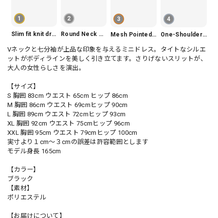
1
2
3
4
Slim fit knit dress(3color) V1330
Round Neck Tiered Sleeveless Dress V2290
Mesh Pointed Toe Pumps V165
One-Shoulder Slim-Fit Flattering Mermaid Skirt Dress V2295
Vネックと七分袖が上品な印象を与えるミニドレス。タイトなシルエ
ットがボディラインを美しく引き立てます。さりげないスリットが、
大人の女性らしさを演出。
【サイズ】
S 胸囲 83cm ウエスト 65cm ヒップ 86cm
M 胸囲 86cm ウエスト 69cmヒップ 90cm
L 胸囲 89cm ウエスト 72cmヒップ 93cm
XL 胸囲 92cm ウエスト 75cmヒップ 96cm
XXL 胸囲 95cm ウエスト 79cmヒップ 100cm
実寸より１cm〜３cmの誤差は許容範囲とします
モデル身長 165cm
【カラー】
ブラック
【素材】
ポリエステル
【お届けについて】