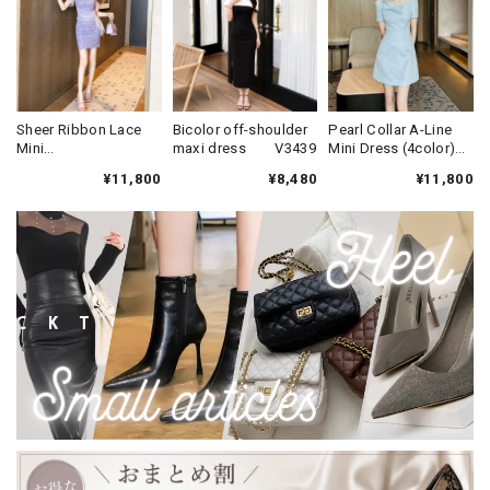
Sheer Ribbon Lace
Bicolor off-shoulder
Pearl Collar A-Line
Mini
maxi dress V3439
Mini Dress (4color)
Dress(2color)
V3452
¥11,800
¥8,480
¥11,800
V3433