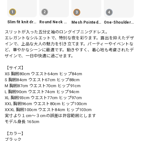
1
2
3
4
Slim fit knit dress(3color) V1330
Round Neck Tiered Sleeveless Dress V2290
Mesh Pointed Toe Pumps V165
One-Shoulder Slim-Fit Flattering Mermaid Skirt Dress V2295
スリットが入った五分丈袖のロングイブニングドレス。
エレガントなシルエットで、特別な夜を彩ります。露出を抑えたデザ
インで、上品な大人の魅力を引き立てます。パーティーやイベントな
ど、華やかなシーンに最適です。動きやすく、着心地も考慮されたデ
ザインで、一日中快適に過ごせます。
【サイズ】
XS 胸囲80cm ウエスト64cm ヒップ84cm
S 胸囲84cm ウエスト67cm ヒップ88cm
M 胸囲87cm ウエスト70cm ヒップ91cm
L 胸囲90cm ウエスト74cm ヒップ94cm
XL 胸囲93cm ウエスト77cm ヒップ97cm
XXL 胸囲96cm ウエスト80cm ヒップ100cm
XXXL 胸囲100cm ウエスト84cm ヒップ103cm
実寸より１cm〜３cmの誤差は許容範囲とします
モデル身長 165cm
【カラー】
ブラック