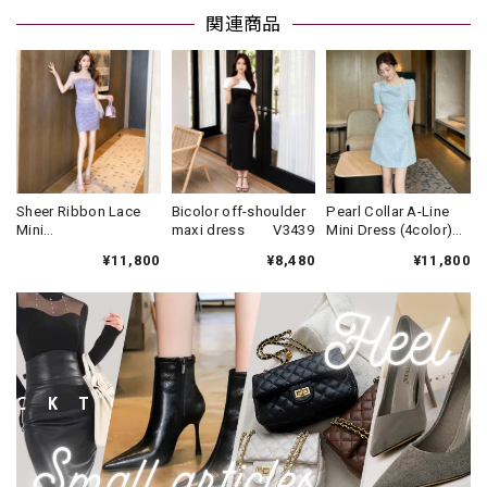
関連商品
Sheer Ribbon Lace
Bicolor off-shoulder
Pearl Collar A-Line
Mini
maxi dress V3439
Mini Dress (4color)
Dress(2color)
V3452
¥11,800
¥8,480
¥11,800
V3433