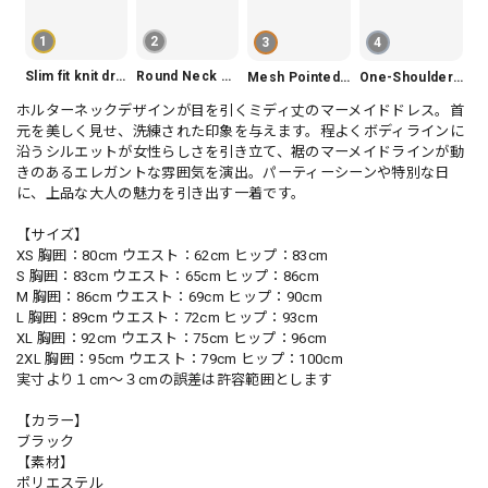
1
2
3
4
Slim fit knit dress(3color) V1330
Round Neck Tiered Sleeveless Dress V2290
Mesh Pointed Toe Pumps V165
One-Shoulder Slim-Fit Flattering Mermaid Skirt Dress V2295
ホルターネックデザインが目を引くミディ丈のマーメイドドレス。首
元を美しく見せ、洗練された印象を与えます。程よくボディラインに
沿うシルエットが女性らしさを引き立て、裾のマーメイドラインが動
きのあるエレガントな雰囲気を演出。パーティーシーンや特別な日
に、上品な大人の魅力を引き出す一着です。
【サイズ】
XS 胸囲：80cm ウエスト：62cm ヒップ：83cm
S 胸囲：83cm ウエスト：65cm ヒップ：86cm
M 胸囲：86cm ウエスト：69cm ヒップ：90cm
L 胸囲：89cm ウエスト：72cm ヒップ：93cm
XL 胸囲：92cm ウエスト：75cm ヒップ：96cm
2XL 胸囲：95cm ウエスト：79cm ヒップ：100cm
実寸より１cm〜３cmの誤差は許容範囲とします
【カラー】
ブラック
【素材】
ポリエステル