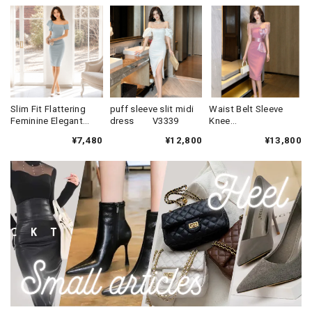
Slim Fit Flattering
puff sleeve slit midi
Waist Belt Sleeve
Feminine Elegant
dress V3339
Knee
One-Piece Formal
Dress(3color)
¥7,480
¥12,800
¥13,800
Dress V2287
V3340