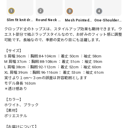
1
2
3
4
Slim fit knit dress(3color) V1330
Round Neck Tiered Sleeveless Dress V2290
Mesh Pointed Toe Pumps V165
One-Shoulder Slim-Fit Flattering Mermaid Skirt Dress V2295
クロップド丈のトップスは、スタイルアップ効果も期待できます。ウ
エスト部分で結ぶラップスタイルなので、お好みのフィット感に調整
可能です。長袖なので、季節の変わり目にも活躍します。
【サイズ】
S 肩幅:36cm ：胸囲:84-104cm ：着丈:50cm ：袖丈:58cm
M 肩幅:37cm ：胸囲:88-108cm ：着丈:51cm ：袖丈:59cm
L 肩幅:38cm ：胸囲:92-112cm ：着丈:52cm ：袖丈:60cm
XL 肩幅:39cm ：胸囲:96-116cm： 着丈:53cm ：袖丈:61cm
実寸より１cm〜３cmの誤差は許容範囲とします
モデル身長 163cm
＊透け感あり
【カラー】
ホワイト、ブラック
【素材】
ポリエステル
【お届けについて】