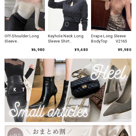
Off-Shoulder Long
Keyhole Neck Long
Drape Long Sleeve
Sleeve
Sleeve Shirt
BodyTop V2165
Top(2color)
Blouse V2140
¥6,980
¥9,480
¥9,980
V3236