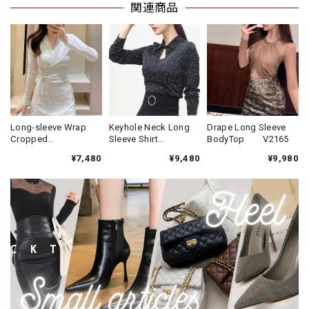
関連商品
Long-sleeve Wrap
Keyhole Neck Long
Drape Long Sleeve
Cropped
Sleeve Shirt
BodyTop V2165
Top(2color)
Blouse V2140
¥7,480
¥9,480
¥9,980
V2315