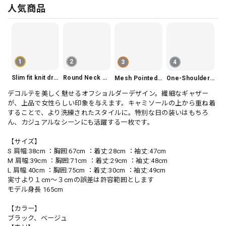
人気商品
1
2
3
4
Slim fit knit dress(3color) V1330
Round Neck Tiered Sleeveless Dress V2290
Mesh Pointed Toe Pumps V165
One-Shoulder Slim-Fit Flattering Mermaid Skirt Dress V2295
デコルテを美しく魅せるオフショルダーデザイン。繊細なギャザー
が、上品で女性らしい印象を与えます。キャミソールの上から重ね着
することで、より洗練されたスタイルに。特別な日の装いはもちろ
ん、カジュアルなシーンにも活躍する一枚です。
【サイズ】
S 肩幅:38cm ：胸囲:67cm ：着丈:28cm ：袖丈:47cm
M 肩幅:39cm ：胸囲:71cm ：着丈:29cm ：袖丈:48cm
L 肩幅:40cm ：胸囲:75cm ：着丈:30cm ：袖丈:49cm
実寸より１cm〜３cmの誤差は許容範囲とします
モデル身長 165cm
【カラー】
ブラック、ベージュ