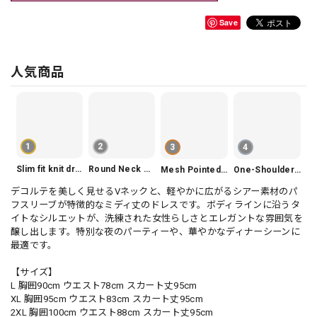
Save
人気商品
1
2
3
4
Slim fit knit dress(3color) V1330
Round Neck Tiered Sleeveless Dress V2290
Mesh Pointed Toe Pumps V165
One-Shoulder Slim-Fit Flattering Mermaid Skirt Dress V2295
デコルテを美しく見せるVネックと、軽やかに広がるシアー素材のパ
フスリーブが特徴的なミディ丈のドレスです。ボディラインに沿うタ
イトなシルエットが、洗練された女性らしさとエレガントな雰囲気を
醸し出します。特別な夜のパーティーや、華やかなディナーシーンに
最適です。
【サイズ】
L 胸囲90cm ウエスト78cm スカート丈95cm
XL 胸囲95cm ウエスト83cm スカート丈95cm
2XL 胸囲100cm ウエスト88cm スカート丈95cm