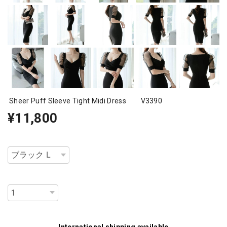
Sheer Puff Sleeve Tight Midi Dress V3390
¥11,800
種類
数量