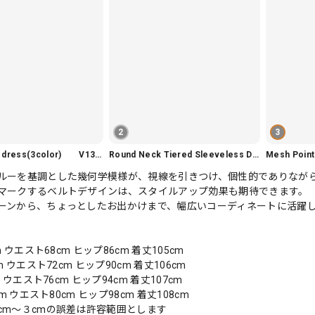
2
3
Slim fit knit dress(3color) V1330
Round Neck Tiered Sleeveless Dress V2290
Mesh Poi
ルーを基調とした幾何学模様が、視線を引きつけ、個性的でありなが
マークするベルトデザインは、スタイルアップ効果も期待できます。
ーンから、ちょっとしたお出かけまで、幅広いコーディネートに活躍
m ウエスト68cm ヒップ86cm 着丈105cm
m ウエスト72cm ヒップ90cm 着丈106cm
m ウエスト76cm ヒップ94cm 着丈107cm
cm ウエスト80cm ヒップ98cm 着丈108cm
cm〜３cmの誤差は許容範囲とします