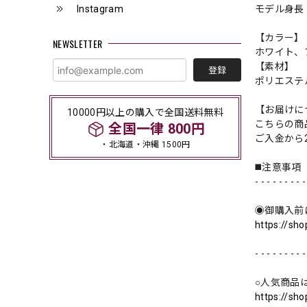
Instagram
モデル身長 
【カラー】
NEWSLETTER
ホワイト、
【素材】
登録
ポリエステ
【お届けに
10000円以上の購入で全国送料無料
こちらの商
全国一律 800円
ご入金から
・北海道・沖縄 1500円
◼️注意事項
- - - - - - - - -
◉御購入前
https://sh
- - - - - - - - -
○人気商品
https://sh