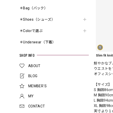
＊Bag（バック）
＊Shoes（シューズ）
＊Colorで選ぶ
＊Underwear（下着）
1
SHOP INFO
鮮やかなブ
ABOUT
ウエストを
オフィスシ
BLOG
【サイズ】
MEMBER`S
S 胸囲86c
M 胸囲90c
MY
L 胸囲94c
XL 胸囲98
CONTACT
実寸より１