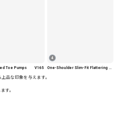
4
nted Toe Pumps V165
One-Shoulder Slim-Fit Flattering Mermaid Skirt Dress V2295
ら上品な印象を与えます。
します。