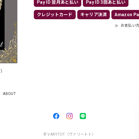
Pay ID 翌月あと払い
Pay ID 3回あと払い
クレジットカード
キャリア決済
Amazon Pa
お支払い
付）
）
ABOUT
© VARYTOT（ヴァリートト）