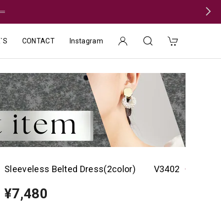
＝
`S
CONTACT
Instagram
Sleeveless Belted Dress(2color) V3402
¥7,480
種類