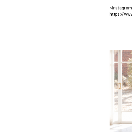
○Instag
https://ww