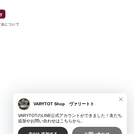
y
方法について