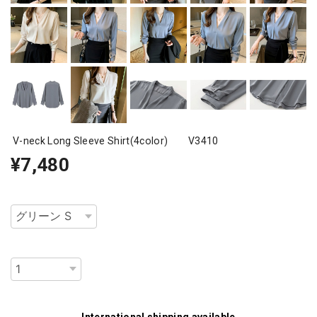
V-neck Long Sleeve Shirt(4color) V3410
¥7,480
種類
数量