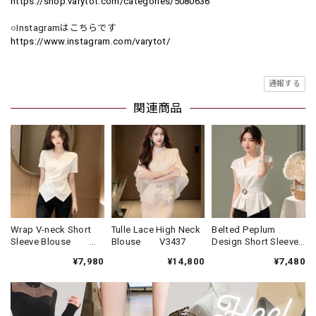
https://shop.varytot.com/categories/5080636
○Instagramはこちらです
https://www.instagram.com/varytot/
通報する
関連商品
Wrap V-neck Short
Tulle Lace High Neck
Belted Peplum
Sleeve Blouse
Blouse V3437
Design Short Sleeve
V3392
Blouse V3447
¥7,980
¥14,800
¥7,480