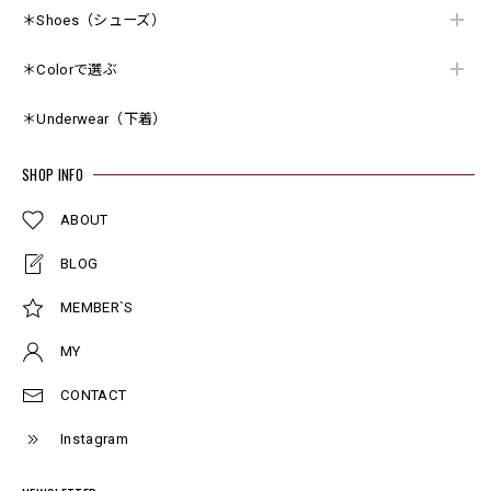
＊Shoes（シューズ）
＊Colorで選ぶ
＊Underwear（下着）
SHOP INFO
ABOUT
BLOG
MEMBER`S
MY
CONTACT
Instagram