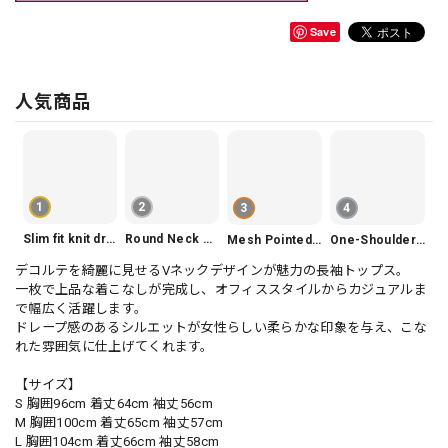
Save
人気商品
1
2
3
4
Slim fit knit dress(3color) V1330
Round Neck Tiered Sleeveless Dress V2290
Mesh Pointed Toe Pumps V165
One-Shoulder Slim-Fit Flattering Mermaid Skirt Dress V2295
デコルテを綺麗に見せるVネックデザインが魅力の長袖トップス。
一枚で上品な着こなしが完成し、オフィススタイルからカジュアルま
で幅広く活躍します。
ドレープ感のあるシルエットが女性らしい柔らかな印象を与え、こな
れた雰囲気に仕上げてくれます。
【サイズ】
S 胸囲96cm 着丈64cm 袖丈56cm
M 胸囲100cm 着丈65cm 袖丈57cm
L 胸囲104cm 着丈66cm 袖丈58cm