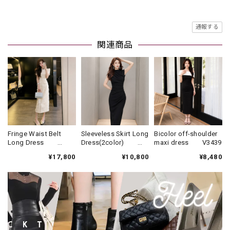
通報する
関連商品
Fringe Waist Belt
Sleeveless Skirt Long
Bicolor off-shoulder
Long Dress
Dress(2color)
maxi dress V3439
V3373
V3438
¥17,800
¥10,800
¥8,480