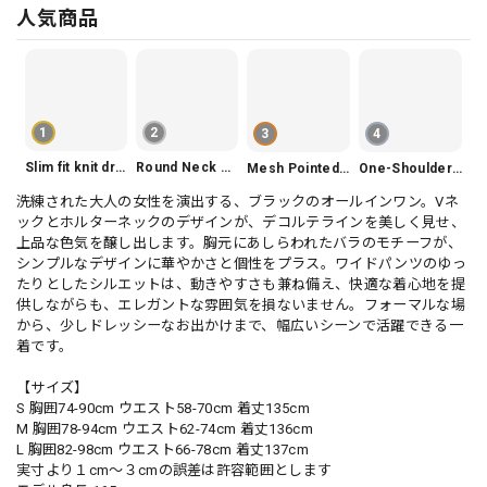
人気商品
1
2
3
4
Slim fit knit dress(3color) V1330
Round Neck Tiered Sleeveless Dress V2290
Mesh Pointed Toe Pumps V165
One-Shoulder Slim-Fit Flattering Mermaid Skirt Dress V2295
洗練された大人の女性を演出する、ブラックのオールインワン。Vネ
ックとホルターネックのデザインが、デコルテラインを美しく見せ、
上品な色気を醸し出します。胸元にあしらわれたバラのモチーフが、
シンプルなデザインに華やかさと個性をプラス。ワイドパンツのゆっ
たりとしたシルエットは、動きやすさも兼ね備え、快適な着心地を提
供しながらも、エレガントな雰囲気を損ないません。フォーマルな場
から、少しドレッシーなお出かけまで、幅広いシーンで活躍できる一
着です。
【サイズ】
S 胸囲74-90cm ウエスト58-70cm 着丈135cm
M 胸囲78-94cm ウエスト62-74cm 着丈136cm
L 胸囲82-98cm ウエスト66-78cm 着丈137cm
実寸より１cm〜３cmの誤差は許容範囲とします