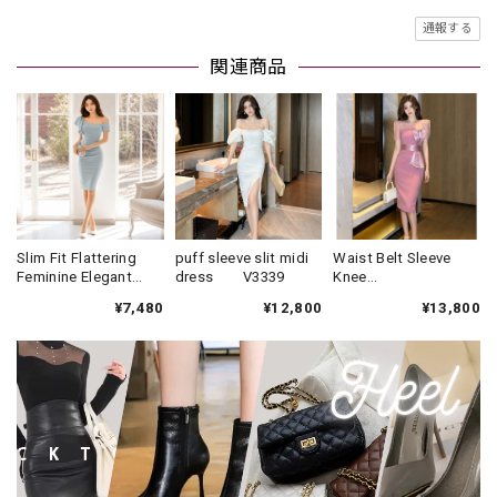
通報する
関連商品
Slim Fit Flattering
puff sleeve slit midi
Waist Belt Sleeve
Feminine Elegant
dress V3339
Knee
One-Piece Formal
Dress(3color)
¥7,480
¥12,800
¥13,800
Dress V2287
V3340