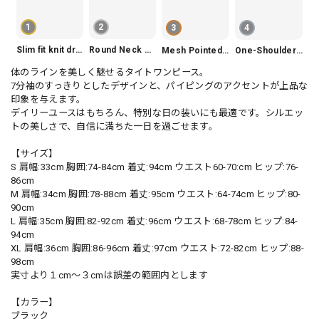
1
2
3
4
Slim fit knit dress(3color) V1330
Round Neck Tiered Sleeveless Dress V2290
Mesh Pointed Toe Pumps V165
One-Shoulder Slim-Fit Flattering Mermaid Skirt Dress V2295
体のラインを美しく魅せるタイトワンピース。
7分袖のすっきりとしたデザインと、パイピングのアクセントが上品な
印象を与えます。
デイリーユースはもちろん、特別な日の装いにも最適です。シルエッ
トの美しさで、自信に満ちた一日を過ごせます。
【サイズ】
S 肩幅:33cm 胸囲:74-84cm 着丈:94cm ウエスト60-70:cm ヒップ:76-
86cm
M 肩幅:34cm 胸囲:78-88cm 着丈:95cm ウエスト:64-74cm ヒップ:80-
90cm
L 肩幅:35cm 胸囲:82-92cm 着丈:96cm ウエスト:68-78cm ヒップ:84-
94cm
XL 肩幅:36cm 胸囲:86-96cm 着丈:97cm ウエスト:72-82cm ヒップ:88-
98cm
実寸より１cm〜３cmは誤差の範囲内とします
【カラー】
ブラック