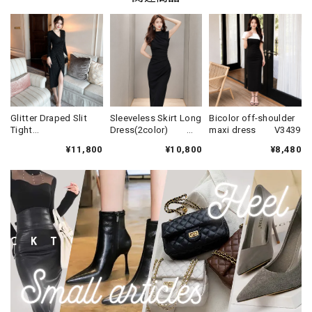
Glitter Draped Slit
Sleeveless Skirt Long
Bicolor off-shoulder
Tight
Dress(2color)
maxi dress V3439
Dress(3color)
V3438
¥11,800
¥10,800
¥8,480
V931