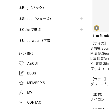
＊Bag（バック）
＊Shoes（シューズ）
1
＊Colorで選ぶ
＊Underwear（下着）
【サイズ】
S 肩幅:35c
SHOP INFO
M 肩幅:36c
L 肩幅:37c
ABOUT
XL 肩幅:38
実寸より１
BLOG
【カラー】
MEMBER`S
グレー+ブ
MY
【素材】
ナイロン
CONTACT