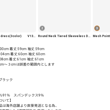
2
3
Slim fit knit dress(3color) V1330
Round Neck Tiered Sleeveless Dress V2290
Mesh Poi
100cm 着丈:59cm 袖丈:59cm
104cm 着丈:60cm 袖丈:60cm
108cm 着丈:61cm 袖丈:61cm
cm〜３cmは誤差の範囲内とします
ブラック
ル91％ スパンデックス9％
ついて】
品は海外店舗より直接発送となる為、