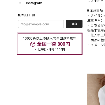
ご入金から 
Instagram
◼️注意事項
NEWSLETTER
・タイミン
注文キャン
登録
・こちらは
新品未使用
・仕入れ工
10000円以上の購入で全国送料無料
・商品の色
全国一律 800円
・イメージ
・北海道・沖縄 1500円