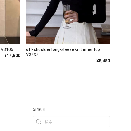
 V3106
off-shoulder long-sleeve knit inner top
V3235
¥14,800
¥8,480
SEARCH