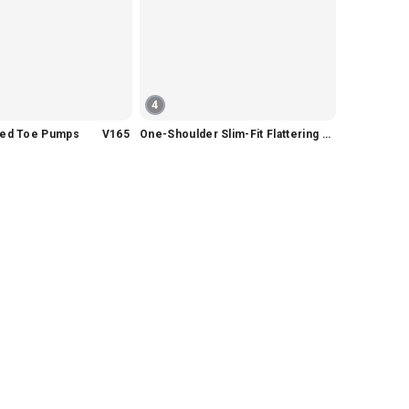
4
nted Toe Pumps V165
One-Shoulder Slim-Fit Flattering Mermaid Skirt Dress V2295