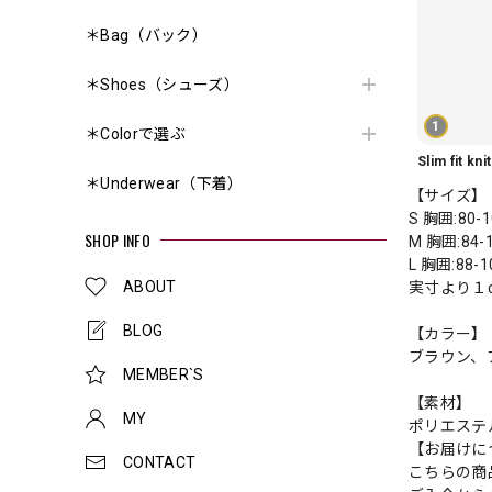
＊Bag（バック）
＊Shoes（シューズ）
1
＊Colorで選ぶ
＊Underwear（下着）
【サイズ】
S 胸囲:80-
SHOP INFO
M 胸囲:84-
L 胸囲:88-
ABOUT
実寸より１
BLOG
【カラー】
ブラウン、
MEMBER`S
【素材】
MY
ポリエステ
【お届けに
CONTACT
こちらの商