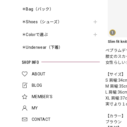
＊Bag（バック）
＊Shoes（シューズ）
1
＊Colorで選ぶ
＊Underwear（下着）
ペプラムデ
膝丈のスカ
SHOP INFO
女性らしい
ABOUT
【サイズ】
S 肩幅:34
BLOG
M 肩幅:35
L 肩幅:36
MEMBER`S
XL 肩幅:3
実寸より１
MY
【カラー】
CONTACT
ブラウン