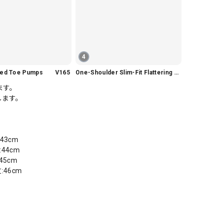
4
nted Toe Pumps V165
One-Shoulder Slim-Fit Flattering Mermaid Skirt Dress V2295
ます。
します。
43cm
44cm
45cm
:46cm