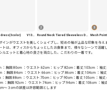
2
3
Slim fit knit dress(3color) V1330
Round Neck Tiered Sleeveless Dress V2290
Mesh Poi
ザインがウエストを美しくシェイプし、短めの袖が上品な印象を与え
ートは、オフィスからちょっとしたお食事まで、様々なシーンで活躍
シルエットと着心地の良さを両立した、こだわりの一着です。
cm ：胸囲:80cm ：ウエスト:62cm：ヒップ:82cm：着丈:103cm ：袖丈:
cm ：胸囲:84cm ：ウエスト:66cm：ヒップ:86cm：着丈:104cm ：袖丈:
cm ：胸囲:88cm ：ウエスト:70cm：ヒップ:90cm：着丈:105cm ：袖丈:
7cm ：胸囲:92cm： ウエスト:74cm：ヒップ:94cm：着丈:106cm ：袖丈
cm〜３cmの誤差は許容範囲とします