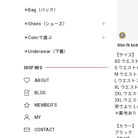
＊Bag（バック）
＊Shoes（シューズ）
1
＊Colorで選ぶ
＊Underwear（下着）
【サイズ】
XS ウエスト
SHOP INFO
S ウエスト:
M ウエスト:
ABOUT
L ウエスト:
XL ウエスト
BLOG
2XL ウエス
3XL ウエス
MEMBER`S
実寸より１
＊裏地あり
MY
【カラー】
CONTACT
ブラック