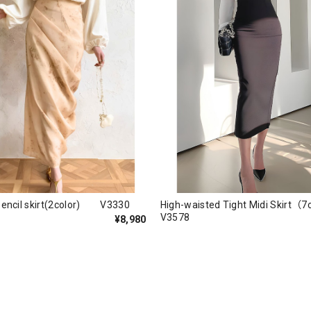
pencil skirt(2color) V3330
High-waisted Tight Midi Skirt（7co
V3578
¥8,980