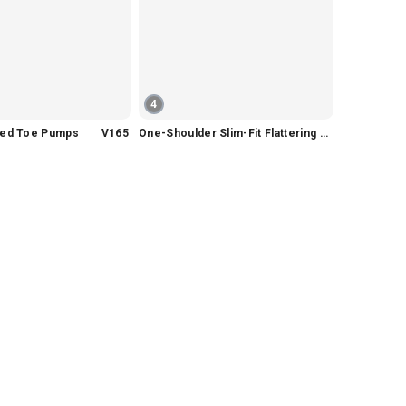
4
nted Toe Pumps V165
One-Shoulder Slim-Fit Flattering Mermaid Skirt Dress V2295