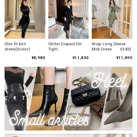
Slim fit knit
Glitter Draped Slit
Wrap Long Sleeve
dress(3color)
Tight
Midi Dress V3432
V1330
Dress(3color)
¥8,980
¥11,800
¥11,800
V931