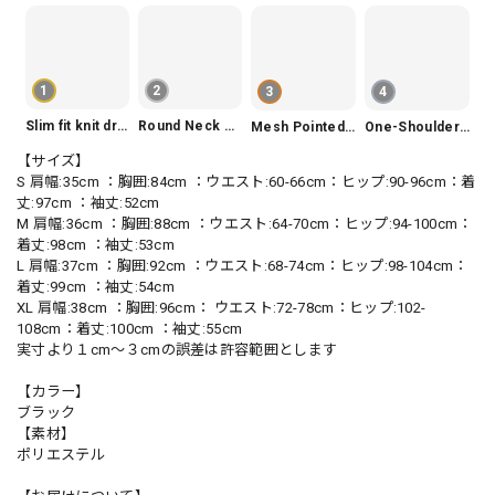
1
2
3
4
Slim fit knit dress(3color) V1330
Round Neck Tiered Sleeveless Dress V2290
Mesh Pointed Toe Pumps V165
One-Shoulder Slim-Fit Flattering Mermaid Skirt Dress V2295
【サイズ】
S 肩幅:35cm ：胸囲:84cm ：ウエスト:60-66cm：ヒップ:90-96cm：着
丈:97cm ：袖丈:52cm
M 肩幅:36cm ：胸囲:88cm ：ウエスト:64-70cm：ヒップ:94-100cm：
着丈:98cm ：袖丈:53cm
L 肩幅:37cm ：胸囲:92cm ：ウエスト:68-74cm：ヒップ:98-104cm：
着丈:99cm ：袖丈:54cm
XL 肩幅:38cm ：胸囲:96cm： ウエスト:72-78cm：ヒップ:102-
108cm：着丈:100cm ：袖丈:55cm
実寸より１cm〜３cmの誤差は許容範囲とします
【カラー】
ブラック
【素材】
ポリエステル