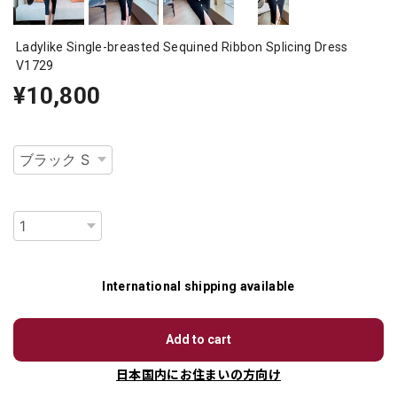
Ladylike Single-breasted Sequined Ribbon Splicing Dress
V1729
¥10,800
種類
数量
International shipping available
Add to cart
日本国内にお住まいの方向け