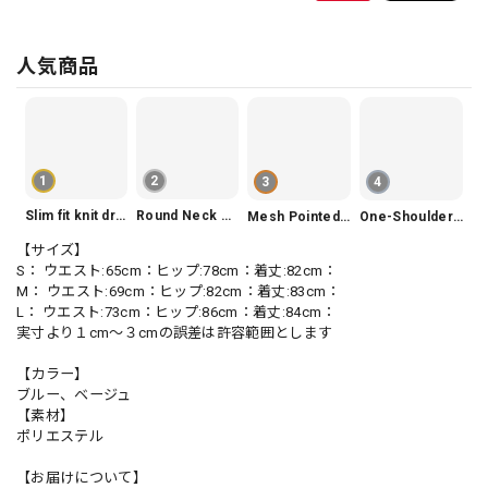
人気商品
1
2
3
4
Slim fit knit dress(3color) V1330
Round Neck Tiered Sleeveless Dress V2290
Mesh Pointed Toe Pumps V165
One-Shoulder Slim-Fit Flattering Mermaid Skirt Dress V2295
【サイズ】
S： ウエスト:65cm：ヒップ:78cm：着丈:82cm：
M： ウエスト:69cm：ヒップ:82cm：着丈:83cm：
L： ウエスト:73cm：ヒップ:86cm：着丈:84cm：
実寸より１cm〜３cmの誤差は許容範囲とします
【カラー】
ブルー、ベージュ
【素材】
ポリエステル
【お届けについて】