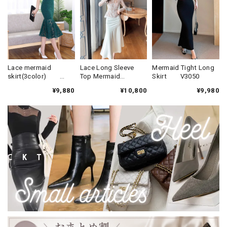
Lace mermaid
Lace Long Sleeve
Mermaid Tight Long
skirt(3color)
Top Mermaid
Skirt V3050
V2856
Skirt(2color)
¥9,880
¥10,800
¥9,980
V2907