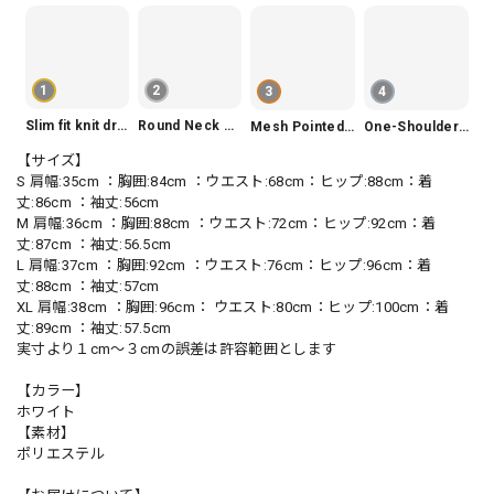
1
2
3
4
Slim fit knit dress(3color) V1330
Round Neck Tiered Sleeveless Dress V2290
Mesh Pointed Toe Pumps V165
One-Shoulder Slim-Fit Flattering Mermaid Skirt Dress V2295
【サイズ】
S 肩幅:35cm ：胸囲:84cm ：ウエスト:68cm：ヒップ:88cm：着
丈:86cm ：袖丈:56cm
M 肩幅:36cm ：胸囲:88cm ：ウエスト:72cm：ヒップ:92cm：着
丈:87cm ：袖丈:56.5cm
L 肩幅:37cm ：胸囲:92cm ：ウエスト:76cm：ヒップ:96cm：着
丈:88cm ：袖丈:57cm
XL 肩幅:38cm ：胸囲:96cm： ウエスト:80cm：ヒップ:100cm：着
丈:89cm ：袖丈:57.5cm
実寸より１cm〜３cmの誤差は許容範囲とします
【カラー】
ホワイト
【素材】
ポリエステル