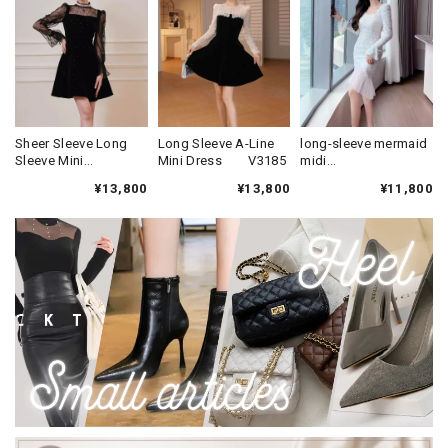
Sheer Sleeve Long
Long Sleeve A-Line
long-sleeve mermaid
Sleeve Mini
Mini Dress V3185
midi
Dress V3182
dress(2color)
¥13,800
¥13,800
¥11,800
V2232